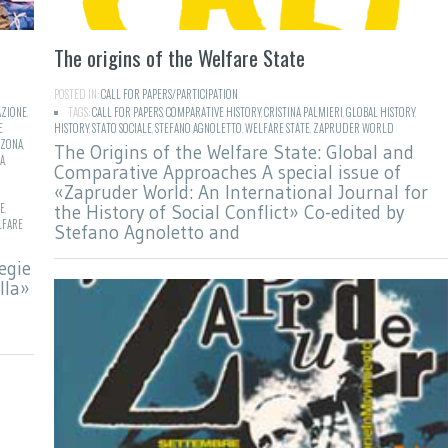
The origins of the Welfare State
POSTED IN:
CALL FOR PAPERS/PARTICIPATION
ZIONE
,
TAGS:
CALL FOR PAPERS
,
COMPARATIVE HISTORY
,
CRISTINA PALMIERI
,
GLOBAL HISTORY
,
E
HISTORY
,
STATO SOCIALE
,
STEFANO AGNOLETTO
,
WELFARE STATE
,
ZAPRUDER WORLD
 ZONA
,
The Origins of the Welfare State: Global and
A
,
Comparative Approaches A special issue of
«Zapruder World: An International Journal for
LE
,
the History of Social Conflict» Co-edited by
LFARE
Stefano Agnoletto and
egie
lla»