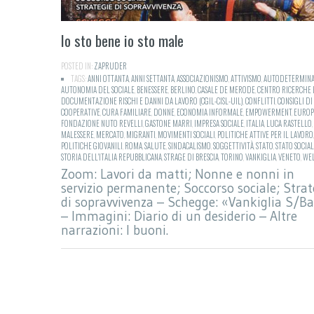
Io sto bene io sto male
POSTED IN:
ZAPRUDER
TAGS:
ANNI OTTANTA
,
ANNI SETTANTA
,
ASSOCIAZIONISMO
,
ATTIVISMO
,
AUTODETERMINA
AUTONOMIA DEL SOCIALE
,
BENESSERE
,
BERLINO
,
CASALE DE MERODE
,
CENTRO RICERCHE 
DOCUMENTAZIONE RISCHI E DANNI DA LAVORO (CGIL-CISL-UIL)
,
CONFLITTI
,
CONSIGLI DI
COOPERATIVE
,
CURA FAMILIARE
,
DONNE
,
ECONOMIA INFORMALE
,
EMPOWERMENT
,
EUROP
FONDAZIONE NUTO REVELLI
,
GASTONE MARRI
,
IMPRESA SOCIALE
,
ITALIA
,
LUCA RASTELLO
,
MALESSERE
,
MERCATO
,
MIGRANTI
,
MOVIMENTI SOCIALI
,
POLITICHE ATTIVE PER IL LAVORO
,
POLITICHE GIOVANILI
,
ROMA
,
SALUTE
,
SINDACALISMO
,
SOGGETTIVITÀ
,
STATO
,
STATO SOCIA
STORIA DELL'ITALIA REPUBBLICANA
,
STRAGE DI BRESCIA
,
TORINO
,
VANKIGLIA
,
VENETO
,
WE
Zoom: Lavori da matti; Nonne e nonni in
servizio permanente; Soccorso sociale; Strat
di sopravvivenza – Schegge: «Vankiglia S/Ba
– Immagini: Diario di un desiderio – Altre
narrazioni: I buoni.