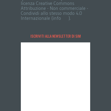
licenza Creative Commons
Attribuzione - Non commerciale -
Condividi allo stesso modo 4.0
Internazionale (info
qui
).
ISCRIVITI ALLA NEWSLETTER DI SIM