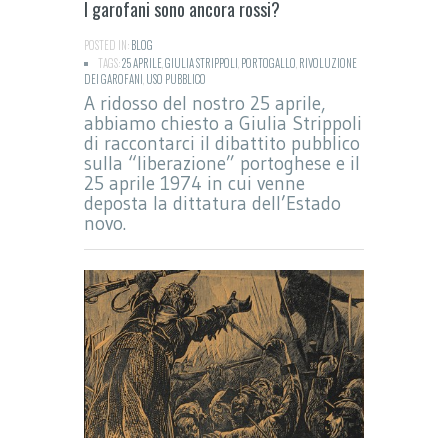
I garofani sono ancora rossi?
POSTED IN:
BLOG
TAGS:
25 APRILE
,
GIULIA STRIPPOLI
,
PORTOGALLO
,
RIVOLUZIONE
DEI GAROFANI
,
USO PUBBLICO
A ridosso del nostro 25 aprile,
abbiamo chiesto a Giulia Strippoli
di raccontarci il dibattito pubblico
sulla “liberazione” portoghese e il
25 aprile 1974 in cui venne
deposta la dittatura dell’Estado
novo.