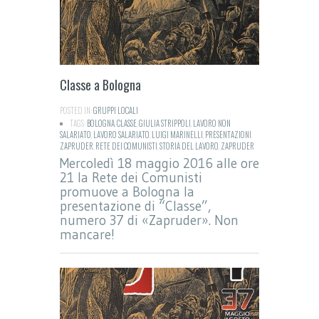
Classe a Bologna
POSTED IN:
GRUPPI LOCALI
TAGS:
BOLOGNA
,
CLASSE
,
GIULIA STRIPPOLI
,
LAVORO NON
SALARIATO
,
LAVORO SALARIATO
,
LUIGI MARINELLI
,
PRESENTAZIONI
ZAPRUDER
,
RETE DEI COMUNISTI
,
STORIA DEL LAVORO
,
ZAPRUDER
Mercoledì 18 maggio 2016 alle ore
21 la Rete dei Comunisti
promuove a Bologna la
presentazione di “Classe”,
numero 37 di «Zapruder». Non
mancare!