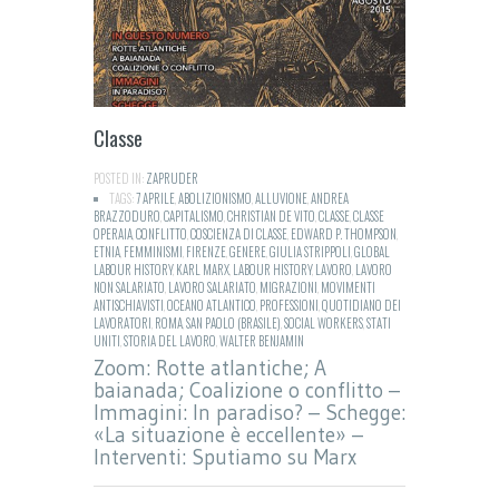
Classe
POSTED IN:
ZAPRUDER
TAGS:
7 APRILE
,
ABOLIZIONISMO
,
ALLUVIONE
,
ANDREA
BRAZZODURO
,
CAPITALISMO
,
CHRISTIAN DE VITO
,
CLASSE
,
CLASSE
OPERAIA
,
CONFLITTO
,
COSCIENZA DI CLASSE
,
EDWARD P. THOMPSON
,
ETNIA
,
FEMMINISMI
,
FIRENZE
,
GENERE
,
GIULIA STRIPPOLI
,
GLOBAL
LABOUR HISTORY
,
KARL MARX
,
LABOUR HISTORY
,
LAVORO
,
LAVORO
NON SALARIATO
,
LAVORO SALARIATO
,
MIGRAZIONI
,
MOVIMENTI
ANTISCHIAVISTI
,
OCEANO ATLANTICO
,
PROFESSIONI
,
QUOTIDIANO DEI
LAVORATORI
,
ROMA
,
SAN PAOLO (BRASILE)
,
SOCIAL WORKERS
,
STATI
UNITI
,
STORIA DEL LAVORO
,
WALTER BENJAMIN
Zoom: Rotte atlantiche; A
baianada; Coalizione o conflitto –
Immagini: In paradiso? – Schegge:
«La situazione è eccellente» –
Interventi: Sputiamo su Marx