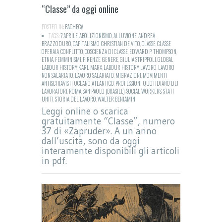
“Classe” da oggi online
POSTED IN:
BACHECA
TAGS:
7 APRILE
,
ABOLIZIONISMO
,
ALLUVIONE
,
ANDREA
BRAZZODURO
,
CAPITALISMO
,
CHRISTIAN DE VITO
,
CLASSE
,
CLASSE
OPERAIA
,
CONFLITTO
,
COSCIENZA DI CLASSE
,
EDWARD P. THOMPSON
,
ETNIA
,
FEMMINISMI
,
FIRENZE
,
GENERE
,
GIULIA STRIPPOLI
,
GLOBAL
LABOUR HISTORY
,
KARL MARX
,
LABOUR HISTORY
,
LAVORO
,
LAVORO
NON SALARIATO
,
LAVORO SALARIATO
,
MIGRAZIONI
,
MOVIMENTI
ANTISCHIAVISTI
,
OCEANO ATLANTICO
,
PROFESSIONI
,
QUOTIDIANO DEI
LAVORATORI
,
ROMA
,
SAN PAOLO (BRASILE)
,
SOCIAL WORKERS
,
STATI
UNITI
,
STORIA DEL LAVORO
,
WALTER BENJAMIN
Leggi online o scarica
gratuitamente “Classe”, numero
37 di «Zapruder». A un anno
dall’uscita, sono da oggi
interamente disponibili gli articoli
in pdf.