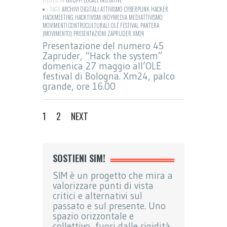
TAGS:
ARCHIVI DIGITALI
,
ATTIVISMO
,
CYBERPUNK
,
HACKER
,
HACKMEETING
,
HACKTIVISM
,
INDYMEDIA
,
MEDIATTIVISMO
,
MOVIMENTI CONTROCULTURALI
,
OLÉ FESTIVAL
,
PANTERA
(MOVIMENTO)
,
PRESENTAZIONI ZAPRUDER
,
XM24
Presentazione del numero 45
Zapruder, “Hack the system”
domenica 27 maggio all’OLÉ
festival di Bologna. Xm24, palco
grande, ore 16.00
1
2
NEXT
SOSTIENI SIM!
SIM è un progetto che mira a
valorizzare punti di vista
critici e alternativi sul
passato e sul presente. Uno
spazio orizzontale e
collettivo, fuori dalle rigidità