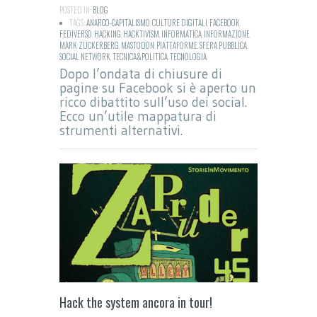
POSTED IN:
BLOG
TAGS:
ANARCO-CAPITALISMO
,
CULTURE DIGITALI
,
FACEBOOK
,
FEDIVERSO
,
HACKING
,
HACKTIVISM
,
INFORMATICA
,
INFORMAZIONE
,
MARK ZUCKERBERG
,
MASTODON
,
PIATTAFORME
,
SFERA PUBBLICA
,
SOCIAL NETWORK
,
TECNICA&POLITICA
,
TECNOLOGIA
Dopo l’ondata di chiusure di
pagine su Facebook si è aperto un
ricco dibattito sull’uso dei social.
Ecco un’utile mappatura di
strumenti alternativi.
Hack the system ancora in tour!