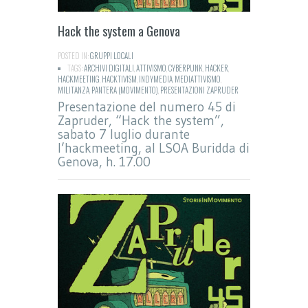
Hack the system a Genova
POSTED IN:
GRUPPI LOCALI
TAGS:
ARCHIVI DIGITALI
,
ATTIVISMO
,
CYBERPUNK
,
HACKER
,
HACKMEETING
,
HACKTIVISM
,
INDYMEDIA
,
MEDIATTIVISMO
,
MILITANZA
,
PANTERA (MOVIMENTO)
,
PRESENTAZIONI ZAPRUDER
Presentazione del numero 45 di
Zapruder, “Hack the system”,
sabato 7 luglio durante
l’hackmeeting, al LSOA Buridda di
Genova, h. 17.00