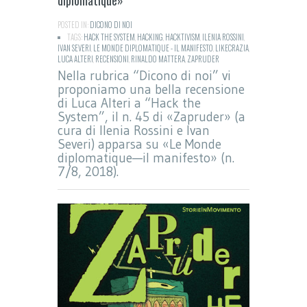
POSTED IN:
DICONO DI NOI
TAGS:
HACK THE SYSTEM
,
HACKING
,
HACKTIVISM
,
ILENIA ROSSINI
,
IVAN SEVERI
,
LE MONDE DIPLOMATIQUE - IL MANIFESTO
,
LIKECRAZIA
,
LUCA ALTERI
,
RECENSIONI
,
RINALDO MATTERA
,
ZAPRUDER
Nella rubrica “Dicono di noi” vi
proponiamo una bella recensione
di Luca Alteri a “Hack the
System”, il n. 45 di «Zapruder» (a
cura di Ilenia Rossini e Ivan
Severi) apparsa su «Le Monde
diplomatique—il manifesto» (n.
7/8, 2018).