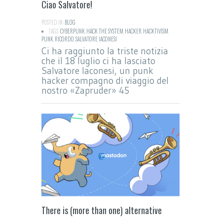
Ciao Salvatore!
POSTED IN:
BLOG
TAGS:
CYBERPUNK
,
HACK THE SYSTEM
,
HACKER
,
HACKTIVISM
,
PUNK
,
RICORDO
,
SALVATORE IACONESI
Ci ha raggiunto la triste notizia
che il 18 luglio ci ha lasciato
Salvatore Iaconesi, un punk
hacker compagno di viaggio del
nostro «Zapruder» 45
There is (more than one) alternative