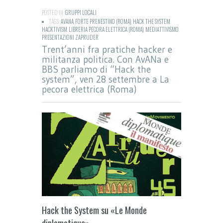
POSTED IN:
GRUPPI LOCALI
TAGS:
AVANA
,
FORTE PRENESTINO (ROMA)
,
HACK THE SYSTEM
,
HACKTIVISM
,
LIBRERIA PECORA ELETTRICA (ROMA)
,
MEDIATTIVISMO
,
PRESENTAZIONI ZAPRUDER
Trent’anni fra pratiche hacker e
militanza politica. Con AvANa e
BBS parliamo di “Hack the
system”, ven 28 settembre a La
pecora elettrica (Roma)
Hack the System su «Le Monde
diplomatique»