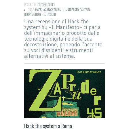
POSTED IN:
DICONO DI NOI
TAGS:
HACKING
,
HACKTIVISM
,
IL MANIFESTO
,
PANTERA
(MOVIMENTO)
,
RECENSIONI
Una recensione di Hack the
system su «Il Manifesto» ci parla
dell’immaginario prodotto dalle
tecnologie digitali e della sua
decostruzione, ponendo l’accento
su voci dissidenti e strumenti
alternativi al sistema.
Hack the system a Roma