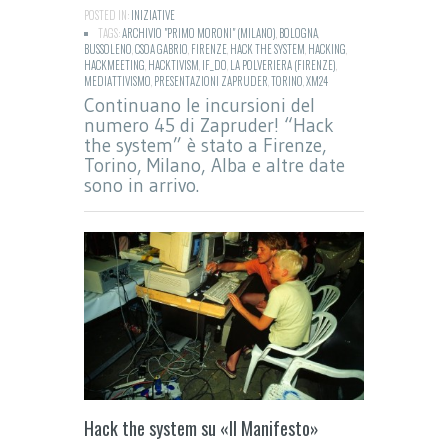
POSTED IN:
INIZIATIVE
TAGS:
ARCHIVIO "PRIMO MORONI" (MILANO)
,
BOLOGNA
,
BUSSOLENO
,
CSOA GABRIO
,
FIRENZE
,
HACK THE SYSTEM
,
HACKING
,
HACKMEETING
,
HACKTIVISM
,
IF_DO
,
LA POLVERIERA (FIRENZE)
,
MEDIATTIVISMO
,
PRESENTAZIONI ZAPRUDER
,
TORINO
,
XM24
Continuano le incursioni del
numero 45 di Zapruder! “Hack
the system” è stato a Firenze,
Torino, Milano, Alba e altre date
sono in arrivo.
Hack the system su «Il Manifesto»