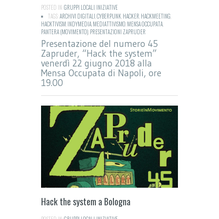
POSTED IN:
GRUPPI LOCALI
,
INIZIATIVE
TAGS:
ARCHIVI DIGITALI
,
CYBERPUNK
,
HACKER
,
HACKMEETING
,
HACKTIVISM
,
INDYMEDIA
,
MEDIATTIVISMO
,
MENSA OCCUPATA
,
PANTERA (MOVIMENTO)
,
PRESENTAZIONI ZAPRUDER
Presentazione del numero 45
Zapruder, “Hack the system”
venerdì 22 giugno 2018 alla
Mensa Occupata di Napoli, ore
19.00
Hack the system a Bologna
POSTED IN:
GRUPPI LOCALI
,
INIZIATIVE