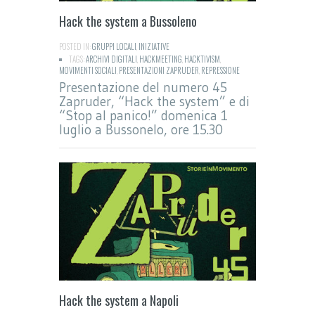
Hack the system a Bussoleno
POSTED IN:
GRUPPI LOCALI
,
INIZIATIVE
TAGS:
ARCHIVI DIGITALI
,
HACKMEETING
,
HACKTIVISM
,
MOVIMENTI SOCIALI
,
PRESENTAZIONI ZAPRUDER
,
REPRESSIONE
Presentazione del numero 45
Zapruder, “Hack the system” e di
“Stop al panico!” domenica 1
luglio a Bussonelo, ore 15.30
Hack the system a Napoli