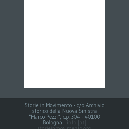
Storie in Movimento - c/o Archivio
storico della Nuova Sinistra
"Marco Pezzi", c.p. 304 - 40100
Bologna -
info [at]
storieinmovimento.org
.