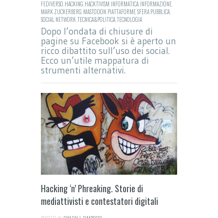
FEDIVERSO
,
HACKING
,
HACKTIVISM
,
INFORMATICA
,
INFORMAZIONE
,
MARK ZUCKERBERG
,
MASTODON
,
PIATTAFORME
,
SFERA PUBBLICA
,
SOCIAL NETWORK
,
TECNICA&POLITICA
,
TECNOLOGIA
Dopo l’ondata di chiusure di
pagine su Facebook si è aperto un
ricco dibattito sull’uso dei social.
Ecco un’utile mappatura di
strumenti alternativi.
Hacking ‘n’ Phreaking. Storie di
mediattivisti e contestatori digitali