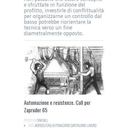
e sfruttate in funzione del
profitto, investirle di conflittualità
per organizzarne un controllo dal
basso potrebbe riorientare la
tecnica verso un fine
diametralmente opposto.
Automazione e resistenze. Call per
Zapruder 65
POSTED IN:
SIM CALL
TAGS:
AGRICOLTURA
,
AUTOMAZIONE
,
CAPITALISMO
,
LAVORO
,