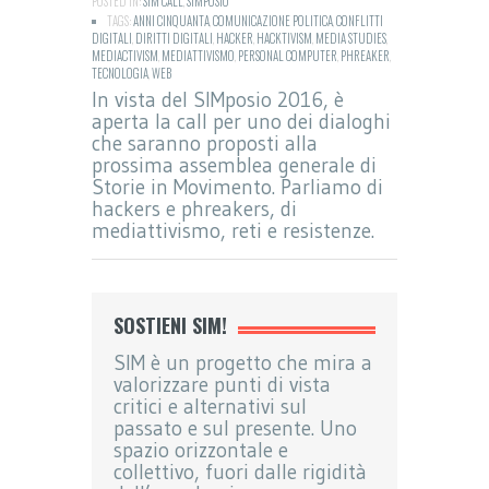
POSTED IN:
SIM CALL
,
SIMPOSIO
TAGS:
ANNI CINQUANTA
,
COMUNICAZIONE POLITICA
,
CONFLITTI
DIGITALI
,
DIRITTI DIGITALI
,
HACKER
,
HACKTIVISM
,
MEDIA STUDIES
,
MEDIACTIVISM
,
MEDIATTIVISMO
,
PERSONAL COMPUTER
,
PHREAKER
,
TECNOLOGIA
,
WEB
In vista del SIMposio 2016, è
aperta la call per uno dei dialoghi
che saranno proposti alla
prossima assemblea generale di
Storie in Movimento. Parliamo di
hackers e phreakers, di
mediattivismo, reti e resistenze.
SOSTIENI SIM!
SIM è un progetto che mira a
valorizzare punti di vista
critici e alternativi sul
passato e sul presente. Uno
spazio orizzontale e
collettivo, fuori dalle rigidità