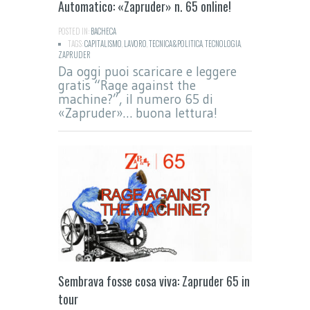
Automatico: «Zapruder» n. 65 online!
POSTED IN:
BACHECA
TAGS:
CAPITALISMO
,
LAVORO
,
TECNICA&POLITICA
,
TECNOLOGIA
,
ZAPRUDER
Da oggi puoi scaricare e leggere
gratis “Rage against the
machine?”, il numero 65 di
«Zapruder»… buona lettura!
Sembrava fosse cosa viva: Zapruder 65 in
tour