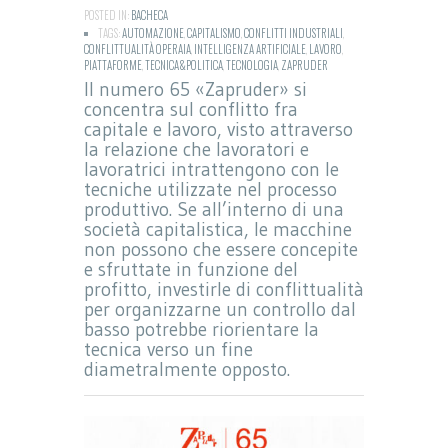
POSTED IN:
BACHECA
TAGS:
AUTOMAZIONE
,
CAPITALISMO
,
CONFLITTI INDUSTRIALI
,
CONFLITTUALITÀ OPERAIA
,
INTELLIGENZA ARTIFICIALE
,
LAVORO
,
PIATTAFORME
,
TECNICA&POLITICA
,
TECNOLOGIA
,
ZAPRUDER
Il numero 65 «Zapruder» si
concentra sul conflitto fra
capitale e lavoro, visto attraverso
la relazione che lavoratori e
lavoratrici intrattengono con le
tecniche utilizzate nel processo
produttivo. Se all’interno di una
società capitalistica, le macchine
non possono che essere concepite
e sfruttate in funzione del
profitto, investirle di conflittualità
per organizzarne un controllo dal
basso potrebbe riorientare la
tecnica verso un fine
diametralmente opposto.