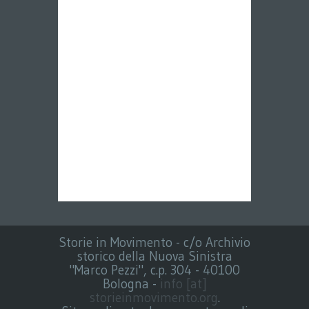
Storie in Movimento - c/o Archivio
storico della Nuova Sinistra
"Marco Pezzi", c.p. 304 - 40100
Bologna -
info [at]
storieinmovimento.org
.