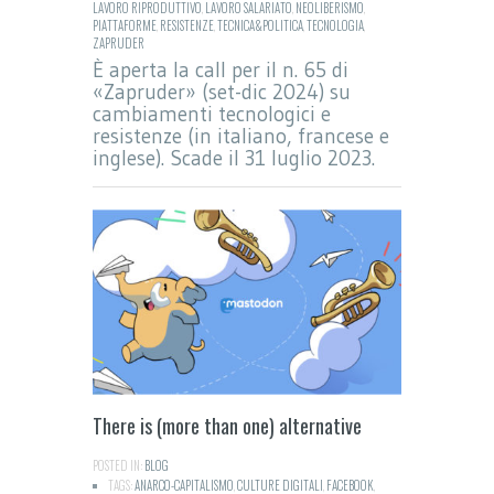
LAVORO RIPRODUTTIVO
,
LAVORO SALARIATO
,
NEOLIBERISMO
,
PIATTAFORME
,
RESISTENZE
,
TECNICA&POLITICA
,
TECNOLOGIA
,
ZAPRUDER
È aperta la call per il n. 65 di
«Zapruder» (set-dic 2024) su
cambiamenti tecnologici e
resistenze (in italiano, francese e
inglese). Scade il 31 luglio 2023.
There is (more than one) alternative
POSTED IN:
BLOG
TAGS:
ANARCO-CAPITALISMO
,
CULTURE DIGITALI
,
FACEBOOK
,