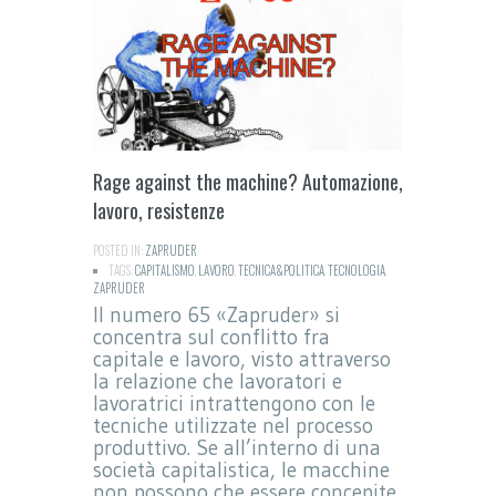
Rage against the machine? Automazione,
lavoro, resistenze
POSTED IN:
ZAPRUDER
TAGS:
CAPITALISMO
,
LAVORO
,
TECNICA&POLITICA
,
TECNOLOGIA
,
ZAPRUDER
Il numero 65 «Zapruder» si
concentra sul conflitto fra
capitale e lavoro, visto attraverso
la relazione che lavoratori e
lavoratrici intrattengono con le
tecniche utilizzate nel processo
produttivo. Se all’interno di una
società capitalistica, le macchine
non possono che essere concepite