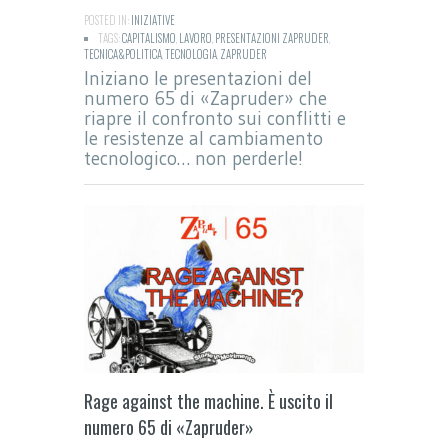
POSTED IN:
INIZIATIVE
TAGS:
CAPITALISMO
,
LAVORO
,
PRESENTAZIONI ZAPRUDER
,
TECNICA&POLITICA
,
TECNOLOGIA
,
ZAPRUDER
Iniziano le presentazioni del
numero 65 di «Zapruder» che
riapre il confronto sui conflitti e
le resistenze al cambiamento
tecnologico… non perderle!
Rage against the machine. È uscito il
numero 65 di «Zapruder»