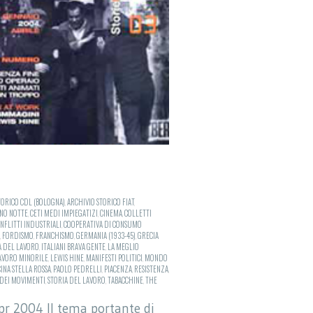
TORICO CDL (BOLOGNA)
,
ARCHIVIO STORICO FIAT
,
NO NOTTE
,
CETI MEDI IMPIEGATIZI
,
CINEMA
,
COLLETTI
NFLITTI INDUSTRIALI
,
COOPERATIVA DI CONSUMO
,
FORDISMO
,
FRANCHISMO
,
GERMANIA (1933-45)
,
GRECIA
A DEL LAVORO
,
ITALIANI BRAVA GENTE
,
LA MEGLIO
AVORO MINORILE
,
LEWIS HINE
,
MANIFESTI POLITICI
,
MONDO
INA STELLA ROSSA
,
PAOLO PEDRELLI
,
PIACENZA
,
RESISTENZA
,
 DEI MOVIMENTI
,
STORIA DEL LAVORO
,
TABACCHINE
,
THE
apr 2004 Il tema portante di