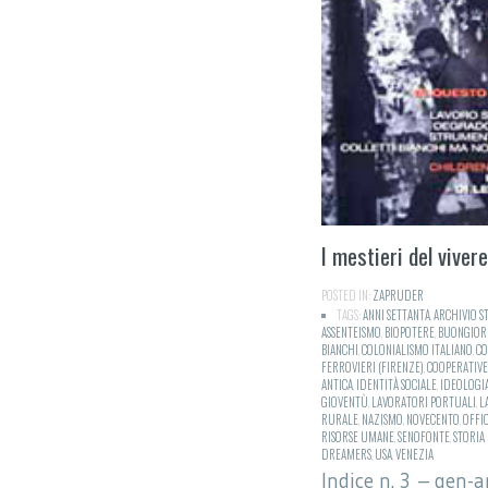
I mestieri del vivere
POSTED IN:
ZAPRUDER
TAGS:
ANNI SETTANTA
,
ARCHIVIO S
ASSENTEISMO
,
BIOPOTERE
,
BUONGIOR
BIANCHI
,
COLONIALISMO ITALIANO
,
CO
FERROVIERI (FIRENZE)
,
COOPERATIVE
ANTICA
,
IDENTITÀ SOCIALE
,
IDEOLOGI
GIOVENTÙ
,
LAVORATORI PORTUALI
,
L
RURALE
,
NAZISMO
,
NOVECENTO
,
OFFIC
RISORSE UMANE
,
SENOFONTE
,
STORIA
DREAMERS
,
USA
,
VENEZIA
Indice n. 3 – gen-