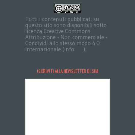
Tutti i contenuti pubblicati su
questo sito sono disponibili sotto
licenza Creative Commons
Attribuzione - Non commerciale -
Condividi allo stesso modo 4.0
Internazionale (info
qui
).
ISCRIVITI ALLA NEWSLETTER DI SIM