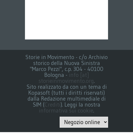
Storie in Movimento - c/o Archivio
storico della Nuova Sinistra
"Marco Pezzi", c.p. 304 - 40100
Bologna -
info [at]
storieinmovimento.org
.
Sito realizzato da con un tema di
Kopasoft (tutti i diritti riservati)
dalla Redazione multimediale di
SIM (
Crediti
). Leggi la nostra
informativa sui cookie
.