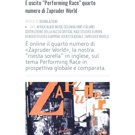
È uscito “Performing Race” quarto
numero di Zapruder World
POSTED IN:
SEGNALAZIONI
TAGS:
AFRICA
,
BLACK MUSIC
,
COLONIALISMO ITALIANO
,
COSTRUZIONE DELLA RAZZA
,
CRITICAL RACE STUDIES
,
EUROPA
,
GENDER STUDIES
,
GIAPPONE
,
IDENTITÀ SOCIALE
,
ZAPRUDER WORLD
È online il quarto numero di
«Zapruder World», la nostra
“rivista sorella” in inglese, sul
tema Performing Race in
prospettiva globale e comparata.