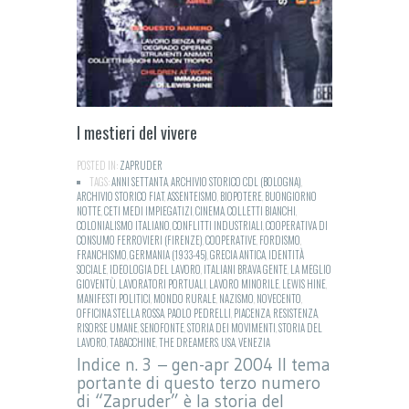
I mestieri del vivere
POSTED IN:
ZAPRUDER
TAGS:
ANNI SETTANTA
,
ARCHIVIO STORICO CDL (BOLOGNA)
,
ARCHIVIO STORICO FIAT
,
ASSENTEISMO
,
BIOPOTERE
,
BUONGIORNO
NOTTE
,
CETI MEDI IMPIEGATIZI
,
CINEMA
,
COLLETTI BIANCHI
,
COLONIALISMO ITALIANO
,
CONFLITTI INDUSTRIALI
,
COOPERATIVA DI
CONSUMO FERROVIERI (FIRENZE)
,
COOPERATIVE
,
FORDISMO
,
FRANCHISMO
,
GERMANIA (1933-45)
,
GRECIA ANTICA
,
IDENTITÀ
SOCIALE
,
IDEOLOGIA DEL LAVORO
,
ITALIANI BRAVA GENTE
,
LA MEGLIO
GIOVENTÙ
,
LAVORATORI PORTUALI
,
LAVORO MINORILE
,
LEWIS HINE
,
MANIFESTI POLITICI
,
MONDO RURALE
,
NAZISMO
,
NOVECENTO
,
OFFICINA STELLA ROSSA
,
PAOLO PEDRELLI
,
PIACENZA
,
RESISTENZA
,
RISORSE UMANE
,
SENOFONTE
,
STORIA DEI MOVIMENTI
,
STORIA DEL
LAVORO
,
TABACCHINE
,
THE DREAMERS
,
USA
,
VENEZIA
Indice n. 3 – gen-apr 2004 Il tema
portante di questo terzo numero
di “Zapruder” è la storia del