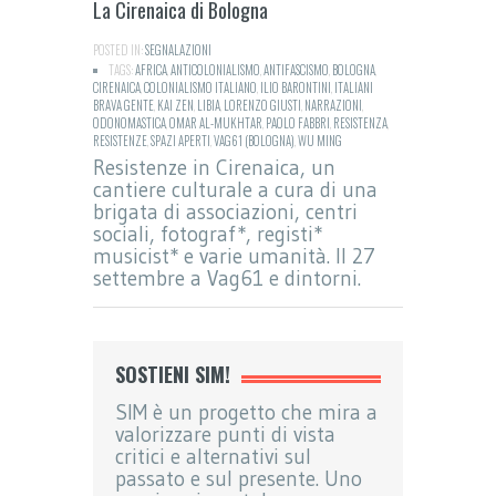
La Cirenaica di Bologna
POSTED IN:
SEGNALAZIONI
TAGS:
AFRICA
,
ANTICOLONIALISMO
,
ANTIFASCISMO
,
BOLOGNA
,
CIRENAICA
,
COLONIALISMO ITALIANO
,
ILIO BARONTINI
,
ITALIANI
BRAVA GENTE
,
KAI ZEN
,
LIBIA
,
LORENZO GIUSTI
,
NARRAZIONI
,
ODONOMASTICA
,
OMAR AL-MUKHTAR
,
PAOLO FABBRI
,
RESISTENZA
,
RESISTENZE
,
SPAZI APERTI
,
VAG61 (BOLOGNA)
,
WU MING
Resistenze in Cirenaica, un
cantiere culturale a cura di una
brigata di associazioni, centri
sociali, fotograf*, registi*
musicist* e varie umanità. Il 27
settembre a Vag61 e dintorni.
SOSTIENI SIM!
SIM è un progetto che mira a
valorizzare punti di vista
critici e alternativi sul
passato e sul presente. Uno