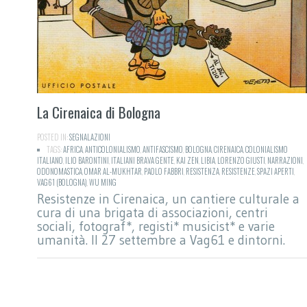
La Cirenaica di Bologna
POSTED IN:
SEGNALAZIONI
TAGS:
AFRICA
,
ANTICOLONIALISMO
,
ANTIFASCISMO
,
BOLOGNA
,
CIRENAICA
,
COLONIALISMO
ITALIANO
,
ILIO BARONTINI
,
ITALIANI BRAVA GENTE
,
KAI ZEN
,
LIBIA
,
LORENZO GIUSTI
,
NARRAZIONI
,
ODONOMASTICA
,
OMAR AL-MUKHTAR
,
PAOLO FABBRI
,
RESISTENZA
,
RESISTENZE
,
SPAZI APERTI
,
VAG61 (BOLOGNA)
,
WU MING
Resistenze in Cirenaica, un cantiere culturale a
cura di una brigata di associazioni, centri
sociali, fotograf*, registi* musicist* e varie
umanità. Il 27 settembre a Vag61 e dintorni.