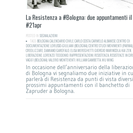
La Resistenza a #Bologna: due appuntamenti il
#21apr
POSTED IN:
SEGNALAZIONI
TAGS:
BOLOGNA
,
CALENDARIO CIVILE
,
CARLO COSTA
,
CARMELO ALBANESE
,
CENTRO DI
DOCUMENTAZIONE LORUSSO-GIULIANI (BOLOGNA)
,
CENTRO STUDI MOVIMENTI (PARMA)
,
CREOLIZZARE
,
DAMIANO GAROFALO
,
ELISA MEREGHETTI
,
GIORGIO MARINCOLA
,
KAI ZEN
,
LIBERAZIONE
,
LORENZO TEODONIO
,
RAPPRESENTAZIONI
,
RESISTENZA
,
RESISTENZE IN CIR
VAG61 (BOLOGNA)
,
VALERIO MONTEVENTI
,
WILLIAM GAMBETTA
,
WU MING
In occasione dell’anniversario della liberazi
di Bologna vi segnaliamo due iniziative in cu
parlerà di Resistenza da punti di vista diversi
prossimi appuntamenti con il banchetto di
Zapruder a Bologna.