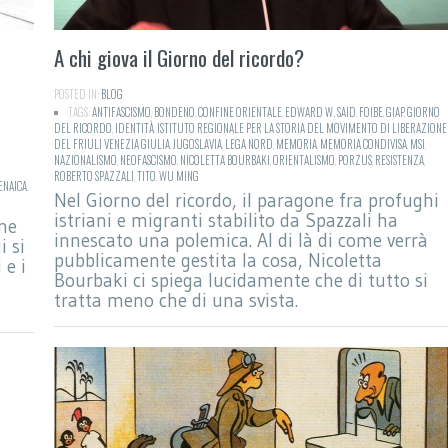
A chi giova il Giorno del ricordo?
POSTED IN:
BLOG
TAGS:
ANTIFASCISMO
,
BONDENO
,
CONFINE ORIENTALE
,
EDWARD W. SAID
,
FOIBE
,
GIAP
,
GIORNO
DEL RICORDO
,
IDENTITÀ
,
ISTITUTO REGIONALE PER LA STORIA DEL MOVIMENTO DI LIBERAZIONE
DEL FRIULI VENEZIA GIULIA
,
JUGOSLAVIA
,
LEGA NORD
,
MEMORIA
,
MEMORIA CONDIVISA
,
MSI
,
NAZIONALISMO
,
NEOFASCISMO
,
NICOLETTA BOURBAKI
,
ORIENTALISMO
,
PORZUS
,
RESISTENZA
,
ROBERTO SPAZZALI
,
TITO
,
WU MING
ENAICA
,
Nel Giorno del ricordo, il paragone fra profughi
istriani e migranti stabilito da Spazzali ha
one
innescato una polemica. Al di là di come verrà
i si
pubblicamente gestita la cosa, Nicoletta
 e i
Bourbaki ci spiega lucidamente che di tutto si
tratta meno che di una svista.