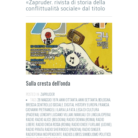
«Zapruder. rivista di storia della
conflittualità sociale» dal titolo
Sulla cresta dell’onda
POSTED IN:
ZAPRUDER
TAGS:
28 MAGGIO 1974
,
ANNI OTTANTA
,
ANNI SETTANTA
,
BOLOGNA
,
BRESCIA
,
CONTROLLO SOCIALE
,
DIGITAL HISTORY
,
EUROPA
,
FRANCIA
,
GIOVANNI PIETRANGELI
,
ILARIA LA FATA
,
LEGA DI CULTURA
(PIADENA)
,
LONGWY
,
LUCIANO VILLANI
,
MANUALI DI LINGUA
,
OPERAI
,
RADIO
,
RADIO ALICE (BOLOGNA)
,
RADIO DONNA (ROMA)
,
RADIO
LIBERE
,
RADIO ONDA ROSSA (ROMA)
,
RADIO ONDE FURLANE (UDINE)
,
RADIO PIRATA
,
RADIO SHERWOOD (PADOVA)
,
RADIO SINGER
,
RADIOFONIA INDIPENDENTE
,
RADIOS LIBRES
,
SIMBOLISMO POLITICO
,