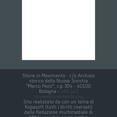
Storie in Movimento - c/o Archivio
storico della Nuova Sinistra
"Marco Pezzi", c.p. 304 - 40100
Bologna -
info [at]
storieinmovimento.org
.
Sito realizzato da con un tema di
Kopasoft (tutti i diritti riservati)
dalla Redazione multimediale di