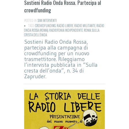
Sostieni Radio Onda Rossa. Partecipa al
crowdfunding
POSTED IN:
SIM INTERVENTI
TAGS:
CROWDFUNDING
,
RADIO LIBERE
,
RADIO MILITANTE
,
RADIO
ONDA ROSSA (ROMA)
,
RADIOFONIA INDIPENDENTE
,
ROMA
,
SULLA
CRESTA DELL'ONDA
Sostieni Radio Onda Rossa,
partecipa alla campagna di
crowdfunding per un nuovo
trasmettitore. Rileggiamo
l’intervista pubblicata in “Sulla
cresta dell’onda”, n. 34 di
Zapruder.