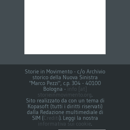
Storie in Movimento - c/o Archivio
storico della Nuova Sinistra
"Marco Pezzi", c.p. 304 - 40100
Bologna -
info [at]
storieinmovimento.org
.
Sito realizzato da con un tema di
Kopasoft (tutti i diritti riservati)
dalla Redazione multimediale di
SIM (
Crediti
). Leggi la nostra
informativa sui cookie
.