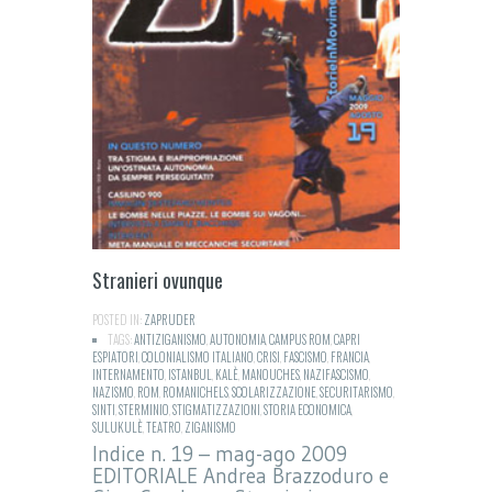
Stranieri ovunque
POSTED IN:
ZAPRUDER
TAGS:
ANTIZIGANISMO
,
AUTONOMIA
,
CAMPUS ROM
,
CAPRI
ESPIATORI
,
COLONIALISMO ITALIANO
,
CRISI
,
FASCISMO
,
FRANCIA
,
INTERNAMENTO
,
ISTANBUL
,
KALÈ
,
MANOUCHES
,
NAZIFASCISMO
,
NAZISMO
,
ROM
,
ROMANICHELS
,
SCOLARIZZAZIONE
,
SECURITARISMO
,
SINTI
,
STERMINIO
,
STIGMATIZZAZIONI
,
STORIA ECONOMICA
,
SULUKULÈ
,
TEATRO
,
ZIGANISMO
Indice n. 19 – mag-ago 2009
EDITORIALE Andrea Brazzoduro e