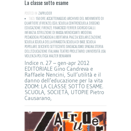
La classe sotto esame
POSTED IN:
ZAPRUDER
TAGS:
150 ORE
,
ACCATTONAGGIO
,
ARCHIVIO DEL MOVIMENTO DI
QUARTIERE (FIRENZE)
,
CGIL SCUOLA
,
CONTROSCUOLA
,
DISEGNO
,
EDUCAZIONE
,
FIRENZE
,
FRANCISCO FERRER
,
GIORGIO GALLI
,
INFANZIA
,
ISTRUZIONE DI MASSA
,
MENDICANTI
,
MODENA
,
PEDAGOGIA
,
PEDAGOGIA LIBERTARIA
,
PIAZZA
,
SCOLARIZZAZIONE
,
SCUOLA
,
SCUOLA DELLA RINASCITA
,
SCUOLA DI BASE
,
SCUOLA
POPOLARE
,
SEICENTO
,
SETTECENTO
,
SINDACALISMO
,
SPAGNA
,
STORIA
DELL'EDUCAZIONE ITALIANA
,
TEATRO PROLETARIO
,
UNIVERSITÀ
,
USA
,
VIOLENZA POLITICA
,
WALTER BENJAMIN
Indice n. 27 – gen-apr 2012
EDITORIALE Gino Candreva e
Raffaele Nencini, Sull’utilità e il
danno dell’educazione per la vita
ZOOM: LA CLASSE SOTTO ESAME.
SCUOLA, SOCIETÀ, UTOPIE Pietro
Causarano,