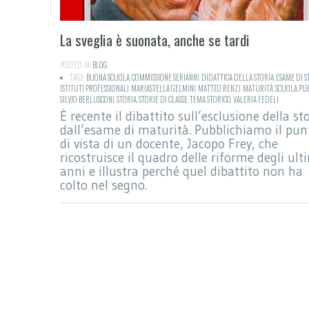
La sveglia è suonata, anche se tardi
POSTED IN:
BLOG
TAGS:
BUONA SCUOLA
,
COMMISSIONE SERIANNI
,
DIDATTICA DELLA STORIA
,
ESAME DI S
ISTITUTI PROFESSIONALI
,
MARIASTELLA GELMINI
,
MATTEO RENZI
,
MATURITÀ
,
SCUOLA PU
SILVIO BERLUSCONI
,
STORIA
,
STORIE DI CLASSE
,
TEMA STORICO
,
VALERIA FEDELI
È recente il dibattito sull’esclusione della st
dall’esame di maturità. Pubblichiamo il pun
di vista di un docente, Jacopo Frey, che
ricostruisce il quadro delle riforme degli ult
anni e illustra perché quel dibattito non ha
colto nel segno.