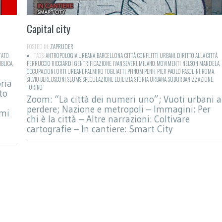
Capital city
POSTED IN:
ZAPRUDER
TATO
,
TAGS:
ANTROPOLOGIA URBANA
,
BARCELLONA
,
CITTÀ
,
CONFLITTI URBANI
,
DIRITTO ALLA CITTÀ
,
BBLICA
,
FERRUCCIO RICCIARDI
,
GENTRIFICAZIONE
,
IVAN SEVERI
,
MILANO
,
MOVIMENTI
,
NELSON MANDELA
,
OCCUPAZIONI
,
ORTI URBANI
,
PALMIRO TOGLIATTI
,
PHNOM PENH
,
PIER PAOLO PASOLINI
,
ROMA
,
SILVIO BERLUSCONI
,
SLUMS
,
SPECULAZIONE EDILIZIA
,
STORIA URBANA
,
SUBURBANIZZAZIONE
,
oria
TORINO
to
Zoom: “La città dei numeri uno”; Vuoti urbani a
perdere; Nazione e metropoli – Immagini: Per
imi
chi è la città – Altre narrazioni: Coltivare
cartografie – In cantiere: Smart City