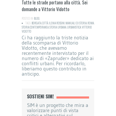
Tutte le strade portano alla città. Sei
domande a Vittorio Vidotto
POSTED IN:
BLOG
TAGS:
BORGATA
,
CITTÀ
,
ILENIA ROSSINI
,
MANUALI DI STORIA
,
ROMA
,
STORIA CONTEMPORANEA
,
STORIA URBANA
,
URBANISTICA
,
VITTORIO
VIDOTTO
Ci ha raggiunto la triste notizia
della scomparsa di Vittorio
Vidotto, che avevamo
recentemente intervistato per il
numero di «Zapruder» dedicato ai
conflitti urbani. Per ricordarlo,
liberiamo questo contributo in
anticipo.
SOSTIENI SIM!
SIM è un progetto che mira a
valorizzare punti di vista
critici e alternativi sul