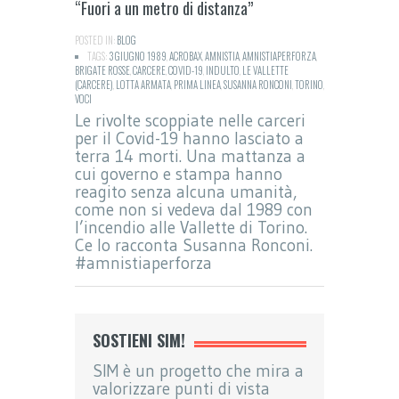
“Fuori a un metro di distanza”
POSTED IN:
BLOG
TAGS:
3 GIUGNO 1989
,
ACROBAX
,
AMNISTIA
,
AMNISTIAPERFORZA
,
BRIGATE ROSSE
,
CARCERE
,
COVID-19
,
INDULTO
,
LE VALLETTE
(CARCERE)
,
LOTTA ARMATA
,
PRIMA LINEA
,
SUSANNA RONCONI
,
TORINO
,
VOCI
Le rivolte scoppiate nelle carceri
per il Covid-19 hanno lasciato a
terra 14 morti. Una mattanza a
cui governo e stampa hanno
reagito senza alcuna umanità,
come non si vedeva dal 1989 con
l’incendio alle Vallette di Torino.
Ce lo racconta Susanna Ronconi.
#amnistiaperforza
SOSTIENI SIM!
SIM è un progetto che mira a
valorizzare punti di vista