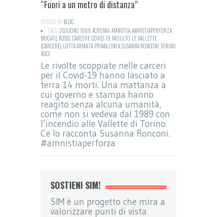
“Fuori a un metro di distanza”
POSTED IN:
BLOG
TAGS:
3 GIUGNO 1989
,
ACROBAX
,
AMNISTIA
,
AMNISTIAPERFORZA
,
BRIGATE ROSSE
,
CARCERE
,
COVID-19
,
INDULTO
,
LE VALLETTE
(CARCERE)
,
LOTTA ARMATA
,
PRIMA LINEA
,
SUSANNA RONCONI
,
TORINO
,
VOCI
Le rivolte scoppiate nelle carceri
per il Covid-19 hanno lasciato a
terra 14 morti. Una mattanza a
cui governo e stampa hanno
reagito senza alcuna umanità,
come non si vedeva dal 1989 con
l’incendio alle Vallette di Torino.
Ce lo racconta Susanna Ronconi.
#amnistiaperforza
SOSTIENI SIM!
SIM è un progetto che mira a
valorizzare punti di vista