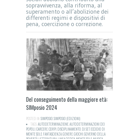
sopravvivenza, alla riforma, al
superamento o all’abolizione dei
differenti regimi e dispositivi di
pena, coercizione o correzione.
Del conseguimento della maggiore età:
SIMposio 2024
POSTED IN:
SIMPOSIO
,
SIMPOSIO (EDIZIONI)
TAGS:
AUTODETERMINAZIONE
,
AUTODETERMINAZIONI DEI
POPOLI
,
CARCERE
,
CORPI
,
DISCIPLINAMENTO
,
DJ SET
,
ECCIDIO DI
MONTE SOLE
,
FANTASCIENZA
,
GENERE
,
GIOCHI
,
GOVERNO DELLA
POVERTÀ
,
LETTERATURA
,
LINEA GOTICA
,
MONTE SOLE
,
MUSICA
,