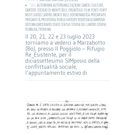
TAGS:
AUTONOMIA
,
AUTORGANIZZAZIONE
,
CANCEL CULTURE
,
CARCERE
,
ECCIDIO DI MONTE SOLE
,
ERGASTOLO
,
FILM
,
FONTI
,
FONTI
MUTE
,
GIOCO
,
LAVORO
,
MONTE SOLE
,
ODONOMASTICA
,
PRECARIATO
,
PRECARIETÀ
,
PREISTORIA
,
PUBLIC HISTORY
,
RESISTENZA
,
SIMPOSIO
,
SISTEMA CARCERARIO
,
STATO
,
STATUE
,
STORIA DEL LAVORO
,
STORIA
PUBBLICA
,
TREKKING
Il 20, 21, 22 e 23 luglio 2023
torniamo a vederci a Marzabotto
(Bo), presso Il Poggiolo – Rifugio
Re_Esistente, per il
diciassettesimo SIMposio della
conflittualità sociale,
l’appuntamento estivo di