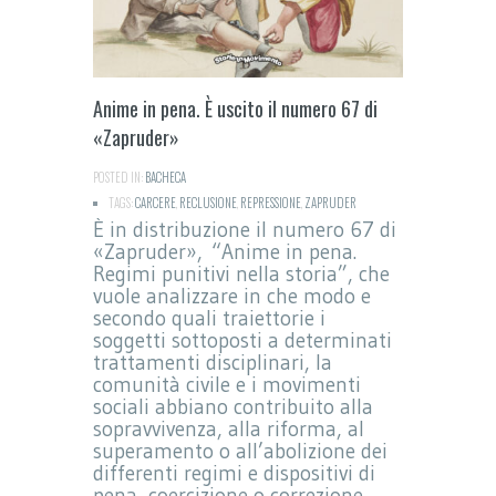
Anime in pena. È uscito il numero 67 di
«Zapruder»
POSTED IN:
BACHECA
TAGS:
CARCERE
,
RECLUSIONE
,
REPRESSIONE
,
ZAPRUDER
È in distribuzione il numero 67 di
«Zapruder», “Anime in pena.
Regimi punitivi nella storia”, che
vuole analizzare in che modo e
secondo quali traiettorie i
soggetti sottoposti a determinati
trattamenti disciplinari, la
comunità civile e i movimenti
sociali abbiano contribuito alla
sopravvivenza, alla riforma, al
superamento o all’abolizione dei
differenti regimi e dispositivi di
pena, coercizione o correzione.