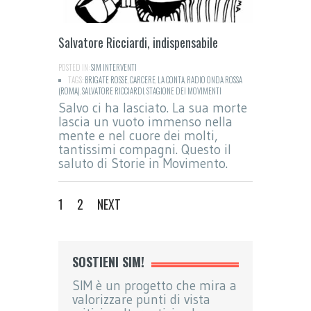
Salvatore Ricciardi, indispensabile
POSTED IN:
SIM INTERVENTI
TAGS:
BRIGATE ROSSE
,
CARCERE
,
LA CONTA
,
RADIO ONDA ROSSA
(ROMA)
,
SALVATORE RICCIARDI
,
STAGIONE DEI MOVIMENTI
Salvo ci ha lasciato. La sua morte
lascia un vuoto immenso nella
mente e nel cuore dei molti,
tantissimi compagni. Questo il
saluto di Storie in Movimento.
1
2
NEXT
SOSTIENI SIM!
SIM è un progetto che mira a
valorizzare punti di vista