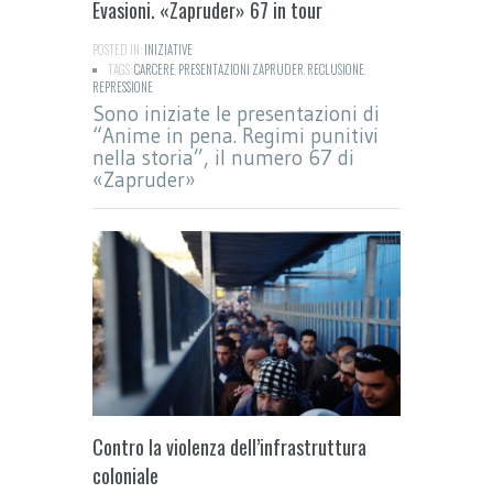
Evasioni. «Zapruder» 67 in tour
POSTED IN:
INIZIATIVE
TAGS:
CARCERE
,
PRESENTAZIONI ZAPRUDER
,
RECLUSIONE
,
REPRESSIONE
Sono iniziate le presentazioni di
“Anime in pena. Regimi punitivi
nella storia”, il numero 67 di
«Zapruder»
Contro la violenza dell’infrastruttura
coloniale