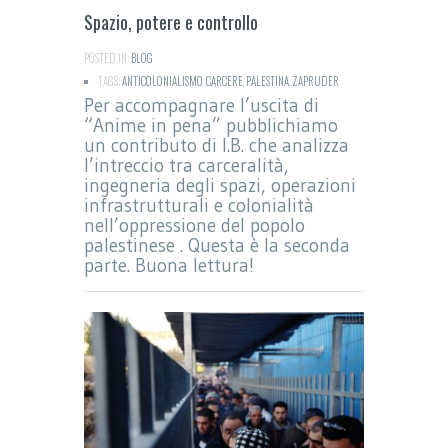
Spazio, potere e controllo
POSTED IN:
BLOG
TAGS:
ANTICOLONIALISMO
,
CARCERE
,
PALESTINA
,
ZAPRUDER
Per accompagnare l’uscita di
“Anime in pena” pubblichiamo
un contributo di I.B. che analizza
l’intreccio tra carceralità,
ingegneria degli spazi, operazioni
infrastrutturali e colonialità
nell’oppressione del popolo
palestinese . Questa è la seconda
parte. Buona lettura!