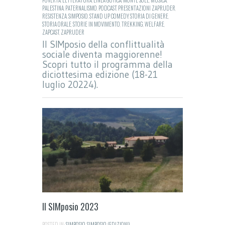
PALESTINA
,
PATERNALISMO
,
PODCAST
,
PRESENTAZIONI ZAPRUDER
,
RESISTENZA
,
SIMPOSIO
,
STAND UP COMEDY
,
STORIA DI GENERE
,
STORIA ORALE
,
STORIE IN MOVIMENTO
,
TREKKING
,
WELFARE
,
ZAPCAST
,
ZAPRUDER
Il SIMposio della conflittualità
sociale diventa maggiorenne!
Scopri tutto il programma della
diciottesima edizione (18-21
luglio 20224).
Il SIMposio 2023
POSTED IN:
SIMPOSIO
,
SIMPOSIO (EDIZIONI)