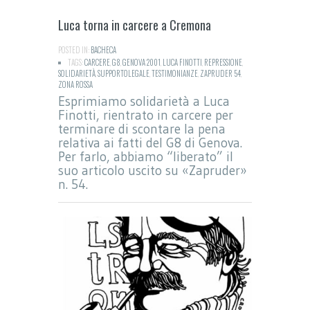
Luca torna in carcere a Cremona
POSTED IN:
BACHECA
TAGS:
CARCERE
,
G8
,
GENOVA 2001
,
LUCA FINOTTI
,
REPRESSIONE
,
SOLIDARIETÀ
,
SUPPORTOLEGALE
,
TESTIMONIANZE
,
ZAPRUDER 54
,
ZONA ROSSA
Esprimiamo solidarietà a Luca
Finotti, rientrato in carcere per
terminare di scontare la pena
relativa ai fatti del G8 di Genova.
Per farlo, abbiamo “liberato” il
suo articolo uscito su «Zapruder»
n. 54.