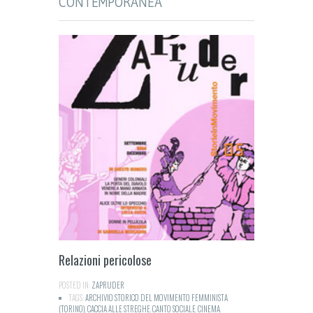
CONTEMPORANEA
Relazioni pericolose
POSTED IN:
ZAPRUDER
TAGS:
ARCHIVIO STORICO DEL MOVIMENTO FEMMINISTA
(TORINO)
,
CACCIA ALLE STREGHE
,
CANTO SOCIALE
,
CINEMA
,