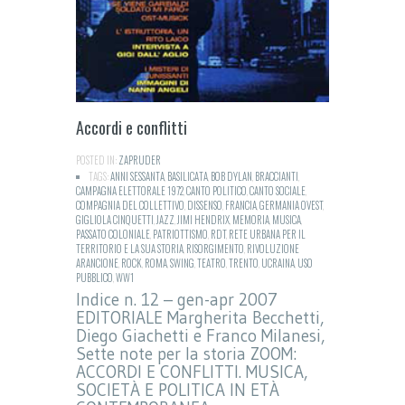
Accordi e conflitti
POSTED IN:
ZAPRUDER
TAGS:
ANNI SESSANTA
,
BASILICATA
,
BOB DYLAN
,
BRACCIANTI
,
CAMPAGNA ELETTORALE 1972
,
CANTO POLITICO
,
CANTO SOCIALE
,
COMPAGNIA DEL COLLETTIVO
,
DISSENSO
,
FRANCIA
,
GERMANIA OVEST
,
GIGLIOLA CINQUETTI
,
JAZZ
,
JIMI HENDRIX
,
MEMORIA
,
MUSICA
,
PASSATO COLONIALE
,
PATRIOTTISMO
,
RDT
,
RETE URBANA PER IL
TERRITORIO E LA SUA STORIA
,
RISORGIMENTO
,
RIVOLUZIONE
ARANCIONE
,
ROCK
,
ROMA
,
SWING
,
TEATRO
,
TRENTO
,
UCRAINA
,
USO
PUBBLICO
,
WW1
Indice n. 12 – gen-apr 2007
EDITORIALE Margherita Becchetti,
Diego Giachetti e Franco Milanesi,
Sette note per la storia ZOOM:
ACCORDI E CONFLITTI. MUSICA,
SOCIETÀ E POLITICA IN ETÀ