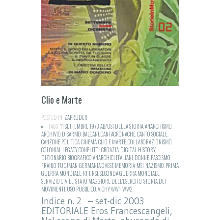
Clio e Marte
POSTED IN:
ZAPRUDER
TAGS:
11 SETTEMBRE 1973
,
AB/USI DELLA STORIA
,
ANARCHISMO
,
ARCHIVIO DISARMO
,
BALCANI
,
CANTACRONACHE
,
CANTO SOCIALE
,
CANZONE POLITICA
,
CINEMA
,
CLIO E MARTE
,
COLLABORAZIONISMO
,
COLONIAL LEGACY
,
CONFLITTI
,
CROAZIA
,
DIGITAL HISTORY
,
DIZIONARIO BIOGRAFICO ANARCHICI ITALIANI
,
DONNE
,
FASCISMO
,
FRANJO TUDJMAN
,
GERMANIA OVEST
,
MEMORIA
,
MSI
,
NAZISMO
,
PRIMA
GUERRA MONDIALE
,
RFT
,
RSI
,
SECONDA GUERRA MONDIALE
,
SERVIZIO CIVILE
,
STATO MAGGIORE DELL'ESERCITO
,
STORIA DEI
MOVIMENTI
,
USO PUBBLICO
,
VICHY
,
WW1
,
WW2
Indice n. 2 – set-dic 2003
EDITORIALE Eros Francescangeli,