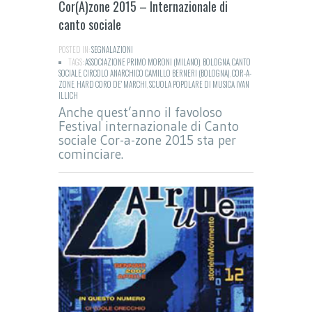
Cor(A)zone 2015 – Internazionale di
canto sociale
POSTED IN:
SEGNALAZIONI
TAGS:
ASSOCIAZIONE PRIMO MORONI (MILANO)
,
BOLOGNA
,
CANTO
SOCIALE
,
CIRCOLO ANARCHICO CAMILLO BERNERI (BOLOGNA)
,
COR-A-
ZONE
,
HARD CORO DE' MARCHI
,
SCUOLA POPOLARE DI MUSICA IVAN
ILLICH
Anche quest’anno il favoloso
Festival internazionale di Canto
sociale Cor-a-zone 2015 sta per
cominciare.