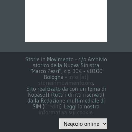
Storie in Movimento - c/o Archivio
storico della Nuova Sinistra
"Marco Pezzi", c.p. 304 - 40100
Bologna -
info [at]
storieinmovimento.org
.
Sito realizzato da con un tema di
Kopasoft (tutti i diritti riservati)
dalla Redazione multimediale di
SIM (
Crediti
). Leggi la nostra
informativa sui cookie
.