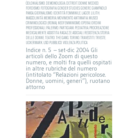
COLONIALISMO
,
DEMONOLOGIA
,
DETROIT
,
DONNE MEDICO
,
FORDISMO
,
FOTOGRAFIA
,
GENDER STUDIES
,
GENERE
,
GIAMPAOLO
PANSA
,
GIORNALISMO
,
IDENTITÀ FEMMINILE
,
LAGER
,
LILITH
,
MASCOLINITÀ
,
MEMORIA
,
MOVIMENTO ANTIMAFIA
,
MUSEO
CRIMINOLOGICO (ROMA)
,
NEOFEMMINISMO
,
OPERAI
,
ORDINI
PROFESSIONALI
,
PALERMO
,
PARTIGIANI
,
PEDIATRIA
,
PROCREAZIONE
MEDICALMENTE ASSISTITA
,
RAGAZZE ASOCIALI
,
RESISTENZA
,
STORIA
DELLE DONNE
,
TEATRO
,
THE GANG
,
TORINO
,
TRAVESTITI
,
TRIESTE
,
UCKERMARK
,
USO PUBBLICO
,
VIOLENZA POLITICA
Indice n. 5 – set-dic 2004 Gli
articoli dello Zoom di questo
numero, e molti fra quelli ospitati
in altre rubriche del numero
(intitolato “Relazioni pericolose.
Donne, uomini, generi”), ruotano
attorno