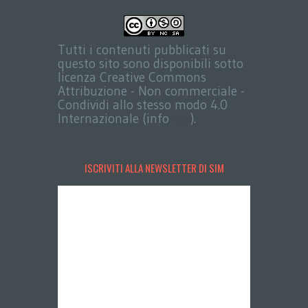
Tutti i contenuti pubblicati su
questo sito sono disponibili sotto
licenza Creative Commons
Attribuzione - Non commerciale -
Condividi allo stesso modo 4.0
Internazionale (info
qui
).
ISCRIVITI ALLA NEWSLETTER DI SIM