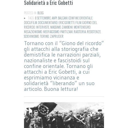
Solidarietà a Eric Gobetti
POSTED IN:
BLOG
TAGS:
8 SETTEMBRE
,
ANPI
,
BALCANI
,
CONFINE ORIENTALE
,
DOCUFILM
,
DOCUMENTARIO
,
ERIC GOBETTI
,
FILM
,
GIORNO DEL
RICORDO
,
INTERVISTE
,
MASSIMO ZAMBONI
,
MONTENEGRO
,
NEGAZIONISMO
,
NEOFASCISMO
,
PARTIZANI
,
RAISTORIA
,
RESISTENZE
,
SCIOVINISMO
,
TORINO
,
ZAPRUDER
Tornano con il “Giono del ricordo”
gli attacchi alla storiografia che
demistifica le narrazioni parziali,
nazionaliste e fascistoidi sul
confine orientale. Tornano gli
attacchi a Eric Gobetti, a cui
esprimiamo vicinanza e
solidarietà “liberando” un suo
articolo. Buona lettura!