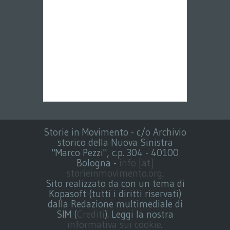
Storie in Movimento - c/o Archivio
storico della Nuova Sinistra
"Marco Pezzi", c.p. 304 - 40100
Bologna -
info [at]
storieinmovimento.org
.
Sito realizzato da con un tema di
Kopasoft (tutti i diritti riservati)
dalla Redazione multimediale di
SIM (
Crediti
). Leggi la nostra
informativa sui cookie
.