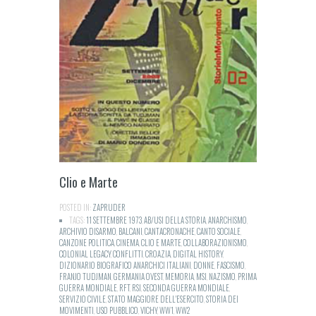
Clio e Marte
POSTED IN:
ZAPRUDER
TAGS:
11 SETTEMBRE 1973
,
AB/USI DELLA STORIA
,
ANARCHISMO
,
ARCHIVIO DISARMO
,
BALCANI
,
CANTACRONACHE
,
CANTO SOCIALE
,
CANZONE POLITICA
,
CINEMA
,
CLIO E MARTE
,
COLLABORAZIONISMO
,
COLONIAL LEGACY
,
CONFLITTI
,
CROAZIA
,
DIGITAL HISTORY
,
DIZIONARIO BIOGRAFICO ANARCHICI ITALIANI
,
DONNE
,
FASCISMO
,
FRANJO TUDJMAN
,
GERMANIA OVEST
,
MEMORIA
,
MSI
,
NAZISMO
,
PRIMA
GUERRA MONDIALE
,
RFT
,
RSI
,
SECONDA GUERRA MONDIALE
,
SERVIZIO CIVILE
,
STATO MAGGIORE DELL'ESERCITO
,
STORIA DEI
MOVIMENTI
,
USO PUBBLICO
,
VICHY
,
WW1
,
WW2