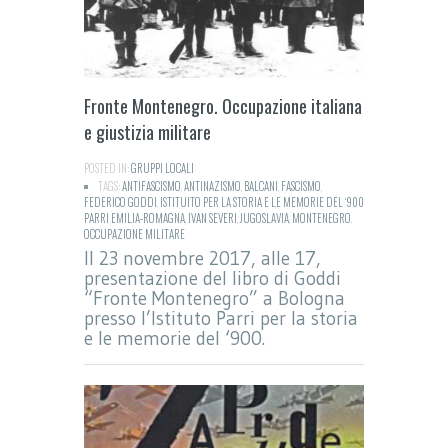
Fronte Montenegro. Occupazione italiana
e giustizia militare
POSTED IN:
GRUPPI LOCALI
TAGS:
ANTIFASCISMO
,
ANTINAZISMO
,
BALCANI
,
FASCISMO
,
FEDERICO GODDI
,
ISTITUITO PER LA STORIA E LE MEMORIE DEL ‘900
PARRI EMILIA-ROMAGNA
,
IVAN SEVERI
,
JUGOSLAVIA
,
MONTENEGRO
,
OCCUPAZIONE MILITARE
Il 23 novembre 2017, alle 17,
presentazione del libro di Goddi
“Fronte Montenegro” a Bologna
presso l’Istituto Parri per la storia
e le memorie del ‘900.