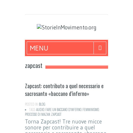
MENU
zapcast
Zapcast: contributo a quel necessario e
sacrosanto «baccano d’inferno»
POSTED IN:
BLOG
TAGS:
AUDIO
,
FARE UN BACCANO D'INFERNO
,
FEMMINISMO
,
PROCESSO DI MAZAN
,
ZAPCAST
Torna Zapcast! Tre nuove micce
sonore per contribuire a quel