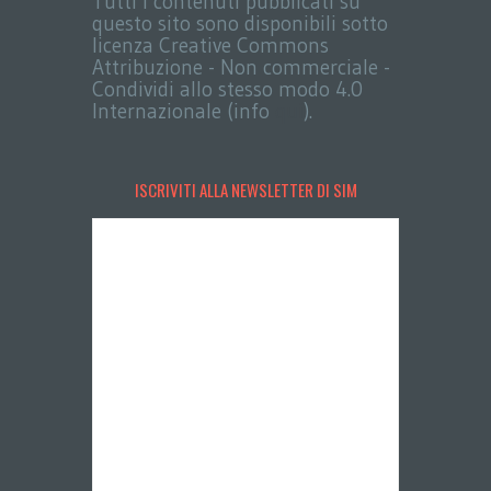
Tutti i contenuti pubblicati su
questo sito sono disponibili sotto
licenza Creative Commons
Attribuzione - Non commerciale -
Condividi allo stesso modo 4.0
Internazionale (info
qui
).
ISCRIVITI ALLA NEWSLETTER DI SIM