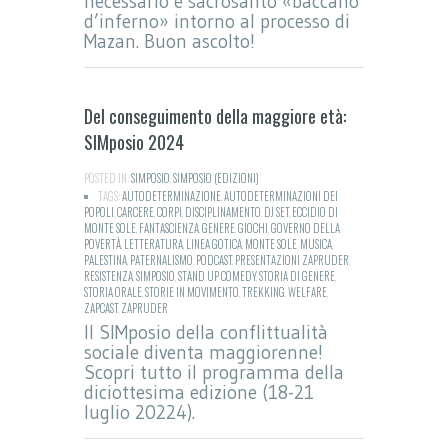
necessario e sacrosanto «baccano
d’inferno» intorno al processo di
Mazan. Buon ascolto!
Del conseguimento della maggiore età:
SIMposio 2024
POSTED IN:
SIMPOSIO
,
SIMPOSIO (EDIZIONI)
TAGS:
AUTODETERMINAZIONE
,
AUTODETERMINAZIONI DEI
POPOLI
,
CARCERE
,
CORPI
,
DISCIPLINAMENTO
,
DJ SET
,
ECCIDIO DI
MONTE SOLE
,
FANTASCIENZA
,
GENERE
,
GIOCHI
,
GOVERNO DELLA
POVERTÀ
,
LETTERATURA
,
LINEA GOTICA
,
MONTE SOLE
,
MUSICA
,
PALESTINA
,
PATERNALISMO
,
PODCAST
,
PRESENTAZIONI ZAPRUDER
,
RESISTENZA
,
SIMPOSIO
,
STAND UP COMEDY
,
STORIA DI GENERE
,
STORIA ORALE
,
STORIE IN MOVIMENTO
,
TREKKING
,
WELFARE
,
ZAPCAST
,
ZAPRUDER
Il SIMposio della conflittualità
sociale diventa maggiorenne!
Scopri tutto il programma della
diciottesima edizione (18-21
luglio 20224).