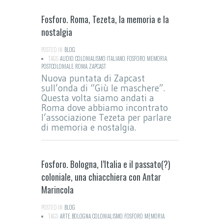
Fosforo. Roma, Tezeta, la memoria e la
nostalgia
POSTED IN:
BLOG
TAGS:
AUDIO
,
COLONIALISMO ITALIANO
,
FOSFORO
,
MEMORIA
,
POSTCOLONIALE
,
ROMA
,
ZAPCAST
Nuova puntata di Zapcast
sull’onda di “Giù le maschere”.
Questa volta siamo andati a
Roma dove abbiamo incontrato
l’associazione Tezeta per parlare
di memoria e nostalgia.
Fosforo. Bologna, l’Italia e il passato(?)
coloniale, una chiacchiera con Antar
Marincola
POSTED IN:
BLOG
TAGS:
ARTE
,
BOLOGNA
,
COLONIALISMO
,
FOSFORO
,
MEMORIA
,