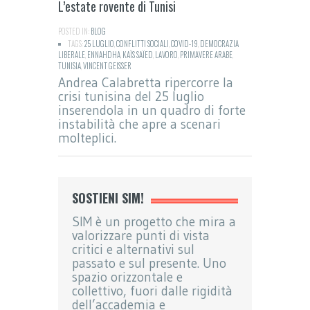
L’estate rovente di Tunisi
POSTED IN:
BLOG
TAGS:
25 LUGLIO
,
CONFLITTI SOCIALI
,
COVID-19
,
DEMOCRAZIA
LIBERALE
,
ENNAHDHA
,
KAÏS SAÏED
,
LAVORO
,
PRIMAVERE ARABE
,
TUNISIA
,
VINCENT GEISSER
Andrea Calabretta ripercorre la
crisi tunisina del 25 luglio
inserendola in un quadro di forte
instabilità che apre a scenari
molteplici.
SOSTIENI SIM!
SIM è un progetto che mira a
valorizzare punti di vista
critici e alternativi sul
passato e sul presente. Uno
spazio orizzontale e
collettivo, fuori dalle rigidità
dell’accademia e