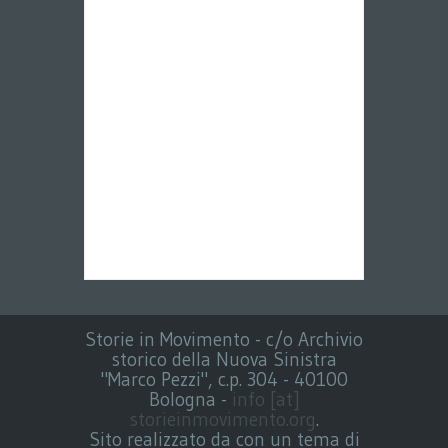
Storie in Movimento - c/o Archivio
storico della Nuova Sinistra
"Marco Pezzi", c.p. 304 - 40100
Bologna -
info [at]
storieinmovimento.org
.
Sito realizzato da con un tema di