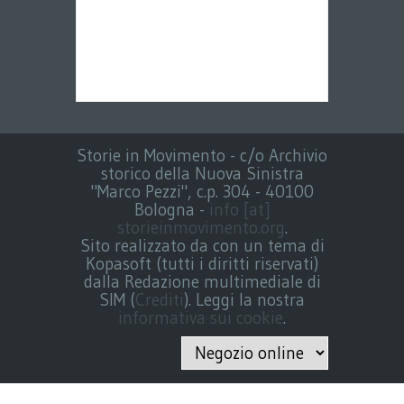
Storie in Movimento - c/o Archivio
storico della Nuova Sinistra
"Marco Pezzi", c.p. 304 - 40100
Bologna -
info [at]
storieinmovimento.org
.
Sito realizzato da con un tema di
Kopasoft (tutti i diritti riservati)
dalla Redazione multimediale di
SIM (
Crediti
). Leggi la nostra
informativa sui cookie
.