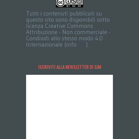
Tutti i contenuti pubblicati su
questo sito sono disponibili sotto
licenza Creative Commons
Attribuzione - Non commerciale -
Condividi allo stesso modo 4.0
Internazionale (info
qui
).
ISCRIVITI ALLA NEWSLETTER DI SIM