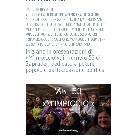
POSTED IN:
INIZIATIVE
TAGS:
ANTIAUTORITARISMO
,
ASSEMBLEE
,
AUTOGESTIONE
,
AUTORGANIZZAZIONE
,
BRASILE
,
CITTADINANZA
,
DEMOCRAZIA
,
DEMOCRAZIA DELIBERATIVA
,
DEMOCRAZIA LIBERALE
,
MERIDIONE
,
MIGRAZIONI
,
NUIT DEBOUT
,
PARTECIPAZIONE
,
POLITICA
,
POPOLO
,
POPULISMI
,
POST-SOVIETISMO
,
POSTDEMOCRAZIA
,
POTERE
,
PRIMAVERE ARABE
,
REPUBBLICA ROMANA
,
SOGGETTI SUBALTERNI
,
SOVRANITÀ POPOLARE
,
TUNISIA
,
UTOPIE
,
ZAPATISMO
Iniziano le presentazioni di
«M’impiccio!», il numero 53 di
Zapruder, dedicato a potere,
popolo e partecipazione politica.