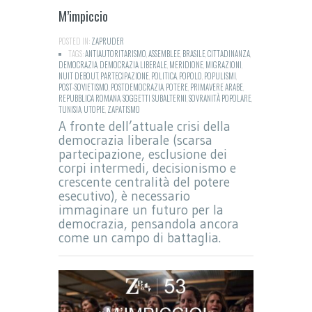
M’impiccio
POSTED IN:
ZAPRUDER
TAGS:
ANTIAUTORITARISMO
,
ASSEMBLEE
,
BRASILE
,
CITTADINANZA
,
DEMOCRAZIA
,
DEMOCRAZIA LIBERALE
,
MERIDIONE
,
MIGRAZIONI
,
NUIT DEBOUT
,
PARTECIPAZIONE
,
POLITICA
,
POPOLO
,
POPULISMI
,
POST-SOVIETISMO
,
POSTDEMOCRAZIA
,
POTERE
,
PRIMAVERE ARABE
,
REPUBBLICA ROMANA
,
SOGGETTI SUBALTERNI
,
SOVRANITÀ POPOLARE
,
TUNISIA
,
UTOPIE
,
ZAPATISMO
A fronte dell’attuale crisi della
democrazia liberale (scarsa
partecipazione, esclusione dei
corpi intermedi, decisionismo e
crescente centralità del potere
esecutivo), è necessario
immaginare un futuro per la
democrazia, pensandola ancora
come un campo di battaglia.