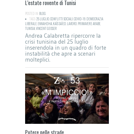
L’estate rovente di Tunisi
POSTED IN:
BLOG
TAGS:
25 LUGLIO
,
CONFLITTI SOCIALI
,
COVID-19
,
DEMOCRAZIA
LIBERALE
,
ENNAHDHA
,
KAÏS SAÏED
,
LAVORO
,
PRIMAVERE ARABE
,
TUNISIA
,
VINCENT GEISSER
Andrea Calabretta ripercorre la
crisi tunisina del 25 luglio
inserendola in un quadro di forte
instabilità che apre a scenari
molteplici.
Potere nelle strade