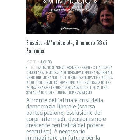
È uscito «M’impiccio!», il numero 53 di
Zapruder
POSTED IN:
BACHECA
TAGS:
ANTIAUTORITARISMO
,
ASSEMBLEE
,
BRASILE
,
CITTADINANZA
,
DEMOCRAZIA
,
DEMOCRAZIA DELIBERATIVA
,
DEMOCRAZIA LIBERALE
,
MERIDIONE
,
MIGRAZIONI
,
NUIT DEBOUT
,
PARTECIPAZIONE
,
POLITICA
,
POPOLO
,
POPULISMI
,
POST-SOVIETISMO
,
POSTDEMOCRAZIA
,
POTERE
,
PRIMAVERE ARABE
,
REPUBBLICA ROMANA
,
SOGGETTI SUBALTERNI
,
SOVRANITÀ POPOLARE
,
TUNISIA
,
UTOPIE
,
ZAPATISMO
A fronte dell’attuale crisi della
democrazia liberale (scarsa
partecipazione, esclusione dei
corpi intermedi, decisionismo e
crescente centralità del potere
esecutivo), è necessario
immaginare un futuro per la