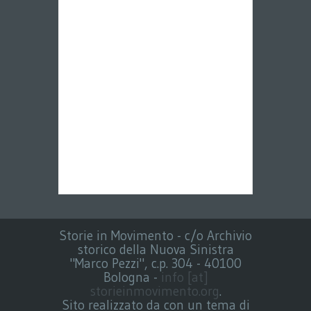
Storie in Movimento - c/o Archivio
storico della Nuova Sinistra
"Marco Pezzi", c.p. 304 - 40100
Bologna -
info [at]
storieinmovimento.org
.
Sito realizzato da con un tema di