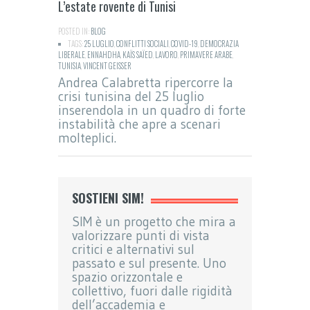
L’estate rovente di Tunisi
POSTED IN:
BLOG
TAGS:
25 LUGLIO
,
CONFLITTI SOCIALI
,
COVID-19
,
DEMOCRAZIA
LIBERALE
,
ENNAHDHA
,
KAÏS SAÏED
,
LAVORO
,
PRIMAVERE ARABE
,
TUNISIA
,
VINCENT GEISSER
Andrea Calabretta ripercorre la
crisi tunisina del 25 luglio
inserendola in un quadro di forte
instabilità che apre a scenari
molteplici.
SOSTIENI SIM!
SIM è un progetto che mira a
valorizzare punti di vista
critici e alternativi sul
passato e sul presente. Uno
spazio orizzontale e
collettivo, fuori dalle rigidità
dell’accademia e