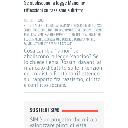
Se aboliscono la legge Mancino:
riflessioni su razzismo e diritto
POSTED IN:
BLOG
TAGS:
ALBERTO BURGIO
,
ANNAMARIA RIVERA
,
CHEMNITZ
,
CLASSE
,
CONFLITTO SOCIALE
,
DIRITTO
,
DISCRIMINAZIONE
,
EUROPA
,
GOVERNO
M5S-LEGA
,
IMMIGRAZIONE
,
IMPRENDITORIA POLITICA
,
LEGA NORD
,
LEGGE MANCINO
,
LEGISLAZIONE
,
LORENZO FONTANA
,
MATTEO
SALVINI
,
MOVIMENTO 5 STELLE
,
RAZZISMO
Cosa cambia “a noi” se
aboliscono la legge Mancino? Se
lo chiede Ilenia Rossini davanti al
mancato dibattito sulle intenzioni
del ministro Fontana riflettendo
sul rapporto fra razzismo, diritto
e conflitto sociale.
SOSTIENI SIM!
SIM è un progetto che mira a
valorizzare punti di vista