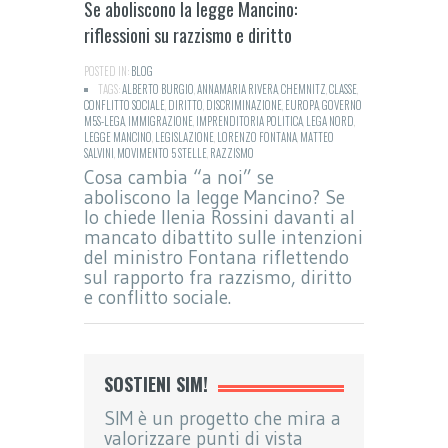
Se aboliscono la legge Mancino:
riflessioni su razzismo e diritto
POSTED IN:
BLOG
TAGS:
ALBERTO BURGIO
,
ANNAMARIA RIVERA
,
CHEMNITZ
,
CLASSE
,
CONFLITTO SOCIALE
,
DIRITTO
,
DISCRIMINAZIONE
,
EUROPA
,
GOVERNO
M5S-LEGA
,
IMMIGRAZIONE
,
IMPRENDITORIA POLITICA
,
LEGA NORD
,
LEGGE MANCINO
,
LEGISLAZIONE
,
LORENZO FONTANA
,
MATTEO
SALVINI
,
MOVIMENTO 5 STELLE
,
RAZZISMO
Cosa cambia “a noi” se
aboliscono la legge Mancino? Se
lo chiede Ilenia Rossini davanti al
mancato dibattito sulle intenzioni
del ministro Fontana riflettendo
sul rapporto fra razzismo, diritto
e conflitto sociale.
SOSTIENI SIM!
SIM è un progetto che mira a
valorizzare punti di vista