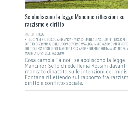
Se aboliscono la legge Mancino: riflessioni su
razzismo e diritto
POSTED IN:
BLOG
TAGS:
ALBERTO BURGIO
,
ANNAMARIA RIVERA
,
CHEMNITZ
,
CLASSE
,
CONFLITTO SOCIALE
,
DIRITTO
,
DISCRIMINAZIONE
,
EUROPA
,
GOVERNO M5S-LEGA
,
IMMIGRAZIONE
,
IMPRENDITO
POLITICA
,
LEGA NORD
,
LEGGE MANCINO
,
LEGISLAZIONE
,
LORENZO FONTANA
,
MATTEO SALV
MOVIMENTO 5 STELLE
,
RAZZISMO
Cosa cambia “a noi” se aboliscono la legge
Mancino? Se lo chiede Ilenia Rossini davanti 
mancato dibattito sulle intenzioni del minis
Fontana riflettendo sul rapporto fra razzis
diritto e conflitto sociale.