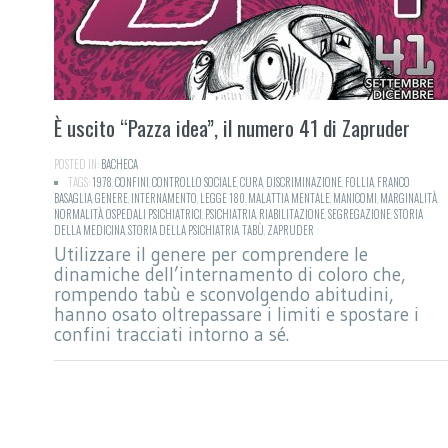
È uscito “Pazza idea”, il numero 41 di Zapruder
POSTED IN:
BACHECA
TAGS:
1978
,
CONFINI
,
CONTROLLO SOCIALE
,
CURA
,
DISCRIMINAZIONE
,
FOLLIA
,
FRANCO
BASAGLIA
,
GENERE
,
INTERNAMENTO
,
LEGGE 180
,
MALATTIA MENTALE
,
MANICOMI
,
MARGINALITÀ
,
NORMALITÀ
,
OSPEDALI PSICHIATRICI
,
PSICHIATRIA
,
RIABILITAZIONE
,
SEGREGAZIONE
,
STORIA
DELLA MEDICINA
,
STORIA DELLA PSICHIATRIA
,
TABÙ
,
ZAPRUDER
Utilizzare il genere per comprendere le
dinamiche dell’internamento di coloro che,
rompendo tabù e sconvolgendo abitudini,
hanno osato oltrepassare i limiti e spostare i
confini tracciati intorno a sé.