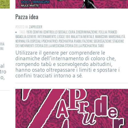
Pazza idea
POSTED IN:
ZAPRUDER
TAGS:
1978
,
CONFINI
,
CONTROLLO SOCIALE
,
CURA
,
DISCRIMINAZIONE
,
FOLLIA
,
FRANCO
BASAGLIA
,
GENERE
,
INTERNAMENTO
,
LEGGE 180
,
MALATTIA MENTALE
,
MANICOMI
,
MARGINALITÀ
,
NORMALITÀ
,
OSPEDALI PSICHIATRICI
,
PSICHIATRIA
,
RIABILITAZIONE
,
SEGREGAZIONE
,
STAGIONE
RIA
DEI MOVIMENTI
,
STORIA DELLA MEDICINA
,
STORIA DELLA PSICHIATRIA
,
TABÙ
INI
,
Utilizzare il genere per comprendere le
dinamiche dell’internamento di coloro che,
rompendo tabù e sconvolgendo abitudini,
al
hanno osato oltrepassare i limiti e spostare i
tro
confini tracciati intorno a sé.
mo,