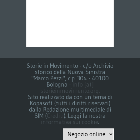
Storie in Movimento - c/o Archivio
storico della Nuova Sinistra
"Marco Pezzi", c.p. 304 - 40100
Bologna -
info [at]
storieinmovimento.org
.
Sito realizzato da con un tema di
Kopasoft (tutti i diritti riservati)
dalla Redazione multimediale di
SIM (
Crediti
). Leggi la nostra
informativa sui cookie
.