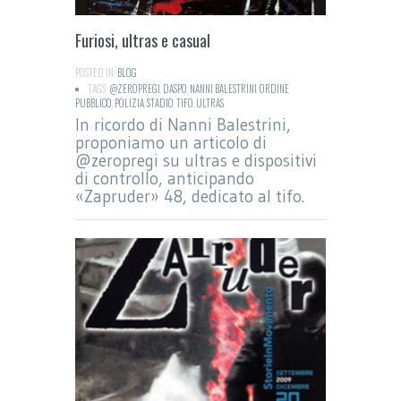
Furiosi, ultras e casual
POSTED IN:
BLOG
TAGS:
@ZEROPREGI
,
DASPO
,
NANNI BALESTRINI
,
ORDINE
PUBBLICO
,
POLIZIA
,
STADIO
,
TIFO
,
ULTRAS
In ricordo di Nanni Balestrini,
proponiamo un articolo di
@zeropregi su ultras e dispositivi
di controllo, anticipando
«Zapruder» 48, dedicato al tifo.