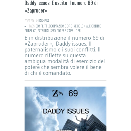
Daddy issues. È uscito il numero 69 di
«Zapruder»
POSTED IN:
BACHECA
TAGS:
CONFLITTI
,
COOPTAZIONE
,
ORDINE COLONIALE
,
ORDINE
PUBBLICO
,
PATERNALISMO
,
POTERE
,
ZAPRUDER
È in distribuzione il numero 69 di
«Zapruder», Daddy issues. Il
paternalismo e i suoi conflitti. Il
numero riflette su questa
ambigua modalità di esercizio del
potere che sembra volere il bene
di chi è comandato.