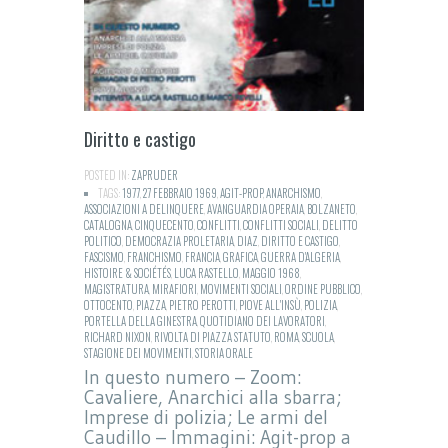
Diritto e castigo
POSTED IN:
ZAPRUDER
TAGS:
1977
,
27 FEBBRAIO 1969
,
AGIT-PROP
,
ANARCHISMO
,
ASSOCIAZIONI A DELINQUERE
,
AVANGUARDIA OPERAIA
,
BOLZANETO
,
CATALOGNA
,
CINQUECENTO
,
CONFLITTI
,
CONFLITTI SOCIALI
,
DELITTO
POLITICO
,
DEMOCRAZIA PROLETARIA
,
DIAZ
,
DIRITTO E CASTIGO
,
FASCISMO
,
FRANCHISMO
,
FRANCIA
,
GRAFICA
,
GUERRA D'ALGERIA
,
HISTOIRE & SOCIÉTÉS
,
LUCA RASTELLO
,
MAGGIO 1968
,
MAGISTRATURA
,
MIRAFIORI
,
MOVIMENTI SOCIALI
,
ORDINE PUBBLICO
,
OTTOCENTO
,
PIAZZA
,
PIETRO PEROTTI
,
PIOVE ALL'INSÙ
,
POLIZIA
,
PORTELLA DELLA GINESTRA
,
QUOTIDIANO DEI LAVORATORI
,
RICHARD NIXON
,
RIVOLTA DI PIAZZA STATUTO
,
ROMA
,
SCUOLA
,
STAGIONE DEI MOVIMENTI
,
STORIA ORALE
In questo numero – Zoom:
Cavaliere, Anarchici alla sbarra;
Imprese di polizia; Le armi del
Caudillo – Immagini: Agit-prop a