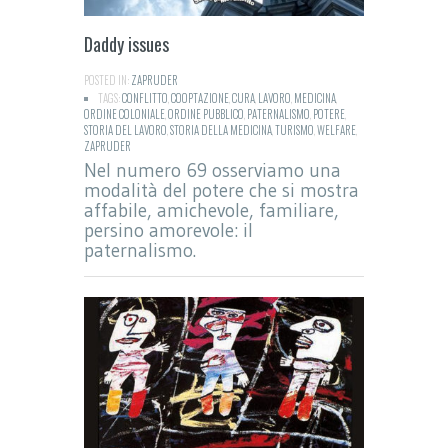
Daddy issues
POSTED IN:
ZAPRUDER
TAGS:
CONFLITTO
,
COOPTAZIONE
,
CURA
,
LAVORO
,
MEDICINA
,
ORDINE COLONIALE
,
ORDINE PUBBLICO
,
PATERNALISMO
,
POTERE
,
STORIA DEL LAVORO
,
STORIA DELLA MEDICINA
,
TURISMO
,
WELFARE
,
ZAPRUDER
Nel numero 69 osserviamo una
modalità del potere che si mostra
affabile, amichevole, familiare,
persino amorevole: il
paternalismo.