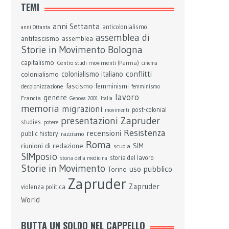
TEMI
anni Settanta
anticolonialismo
anni Ottanta
assemblea di
antifascismo
assemblea
Bologna
Storie in Movimento
capitalismo
Centro studi movimenti (Parma)
cinema
conflitti
colonialismo
colonialismo italiano
fascismo
femminismi
decolonizzazione
femminismo
lavoro
genere
Francia
Genova 2001
Italia
memoria
migrazioni
post-colonial
movimenti
presentazioni Zapruder
studies
potere
Resistenza
recensioni
public history
razzismo
Roma
riunioni di redazione
SIM
scuola
SIMposio
storia del lavoro
storia della medicina
Storie in Movimento
uso pubblico
Torino
Zapruder
Zapruder
violenza politica
World
BUTTA UN SOLDO NEL CAPPELLO