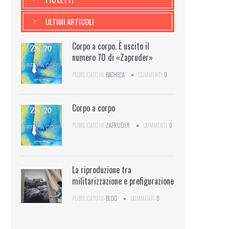
-
ULTIMI ARTICOLI
Corpo a corpo. È uscito il
numero 70 di «Zapruder»
PUBBLICATO IN:
BACHECA
COMMENTI:
0
Corpo a corpo
PUBBLICATO IN:
ZAPRUDER
COMMENTI:
0
La riproduzione tra
militarizzazione e prefigurazione
PUBBLICATO IN:
BLOG
COMMENTI:
0