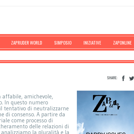
ZAPRUDER WORLD
SIMPOSIO
INIZIATIVE
ZAPONLINE
SHARE:
 affabile, amichevole,
mo. In questo numero
l tentativo di neutralizzarne
ne di consenso. A partire da
triale come processo di
cheramento delle relazioni di
 analizziamo la pluralità e la