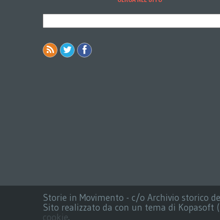
Storie in Movimento - c/o Archivio storico d
Sito realizzato da con un tema di Kopasoft (tu
cookie
.