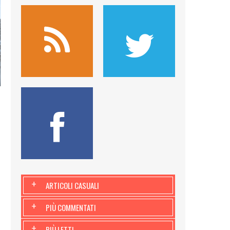
+
ARTICOLI CASUALI
+
PIÙ COMMENTATI
+
PIÙ LETTI