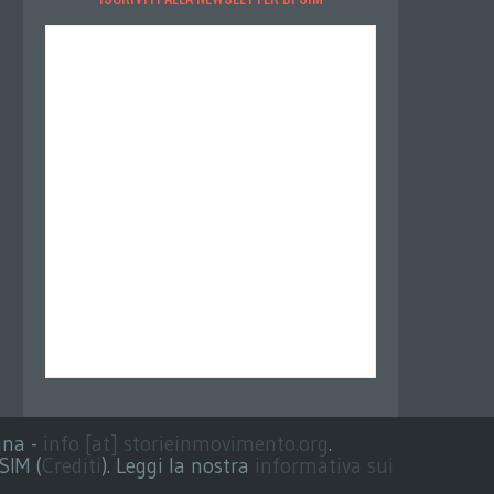
gna -
info [at] storieinmovimento.org
.
SIM (
Crediti
). Leggi la nostra
informativa sui