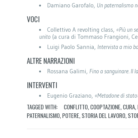
Damiano Garofalo,
Un paternalismo ne
VOCI
Collettivo A revolting class,
«Più un s
unito
(a cura di Tommaso Frangioni, Cecil
Luigi Paolo Sannia,
Intervista a mio b
ALTRE NARRAZIONI
Rossana Galimi,
Fino a sanguinare. Il
INTERVENTI
Eugenio Graziano,
«Metadone di stato».
TAGGED WITH:
CONFLITTO
,
COOPTAZIONE
,
CURA
,
PATERNALISMO
,
POTERE
,
STORIA DEL LAVORO
,
STOR