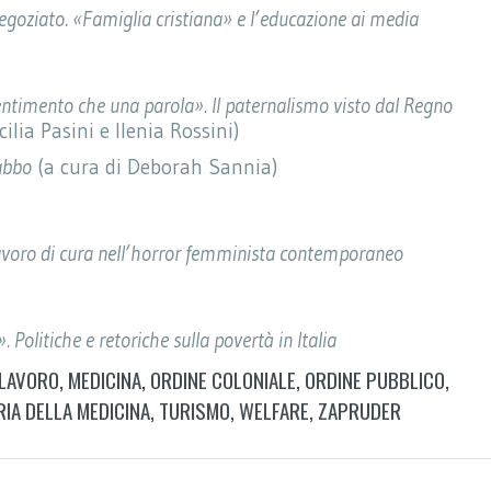
goziato. «Famiglia cristiana» e l’educazione ai media
entimento che una parola». Il paternalismo visto dal Regno
ia Pasini e Ilenia Rossini)
abbo
(a cura di Deborah Sannia)
 lavoro di cura nell’horror femminista contemporaneo
 Politiche e retoriche sulla povertà in Italia
LAVORO
,
MEDICINA
,
ORDINE COLONIALE
,
ORDINE PUBBLICO
,
IA DELLA MEDICINA
,
TURISMO
,
WELFARE
,
ZAPRUDER