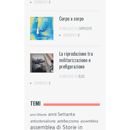
COMMENTI:
0
Corpo a corpo
PUBBLICATO IN:
ZAPRUDER
COMMENTI:
0
La riproduzione tra
militarizzazione e
prefigurazione
PUBBLICATO IN:
BLOG
COMMENTI:
0
TEMI
anni Settanta
anni Ottanta
antifascismo
assemblea
anticolonialismo
assemblea di Storie in