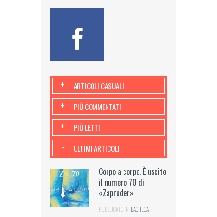
+
ARTICOLI CASUALI
+
PIÙ COMMENTATI
+
PIÙ LETTI
-
ULTIMI ARTICOLI
Corpo a corpo. È uscito
il numero 70 di
«Zapruder»
PUBBLICATO IN:
BACHECA