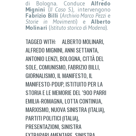
di Bologna. Conduce
Alfredo
Mignini
(
Il Caso S.
), intervengono
Fabrizio Billi
(
Archivio Marco Pezzi
e
Storie in Movimenti
) e
Alberto
Molinari
(
Istituto storico di Modena
).
TAGGED WITH:
ALBERTO MOLINARI
,
ALFREDO MIGNINI
,
ANNI SETTANTA
,
ANTONIO LENZI
,
BOLOGNA
,
CITTÀ DEL
SOLE
,
COMUNISMO
,
FABRIZIO BILLI
,
GIORNALISMO
,
IL MANIFESTO
,
IL
MANIFESTO-PDUP
,
ISTITUITO PER LA
STORIA E LE MEMORIE DEL ‘900 PARRI
EMILIA-ROMAGNA
,
LOTTA CONTINUA
,
MARXISMO
,
NUOVA SINISTRA (ITALIA)
,
PARTITI POLITICI (ITALIA)
,
PRESENTAZIONI
,
SINISTRA
EXTRAPARLAMENTARE
,
SINISTRA