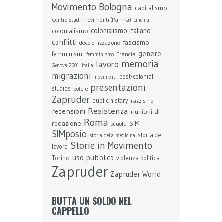
Bologna
Movimento
capitalismo
Centro studi movimenti (Parma)
cinema
colonialismo
colonialismo italiano
conflitti
fascismo
decolonizzazione
genere
femminismi
Francia
femminismo
memoria
lavoro
Genova 2001
Italia
migrazioni
post-colonial
movimenti
presentazioni
studies
potere
Zapruder
public history
razzismo
Resistenza
recensioni
riunioni di
Roma
redazione
SIM
scuola
SIMposio
storia del
storia della medicina
Storie in Movimento
lavoro
uso pubblico
Torino
violenza politica
Zapruder
Zapruder World
BUTTA UN SOLDO NEL
CAPPELLO