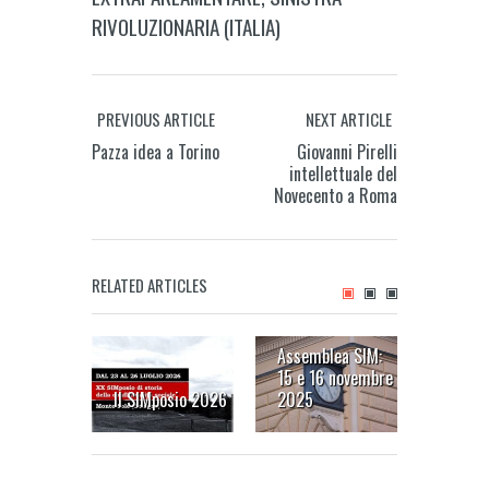
RIVOLUZIONARIA (ITALIA)
PREVIOUS ARTICLE
NEXT ARTICLE
Pazza idea a Torino
Giovanni Pirelli
intellettuale del
Novecento a Roma
RELATED ARTICLES
Assemblea SIM:
Nostra 
15 e 16 novembre
mondo 
Il SIMposio 2026
2025
«manif