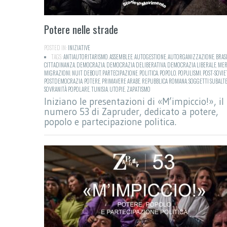
Potere nelle strade
POSTED IN:
INIZIATIVE
TAGS:
ANTIAUTORITARISMO
,
ASSEMBLEE
,
AUTOGESTIONE
,
AUTORGANIZZAZIONE
,
BRAS
CITTADINANZA
,
DEMOCRAZIA
,
DEMOCRAZIA DELIBERATIVA
,
DEMOCRAZIA LIBERALE
,
MER
MIGRAZIONI
,
NUIT DEBOUT
,
PARTECIPAZIONE
,
POLITICA
,
POPOLO
,
POPULISMI
,
POST-SOVIE
POSTDEMOCRAZIA
,
POTERE
,
PRIMAVERE ARABE
,
REPUBBLICA ROMANA
,
SOGGETTI SUBALT
SOVRANITÀ POPOLARE
,
TUNISIA
,
UTOPIE
,
ZAPATISMO
Iniziano le presentazioni di «M’impiccio!», il
numero 53 di Zapruder, dedicato a potere,
popolo e partecipazione politica.