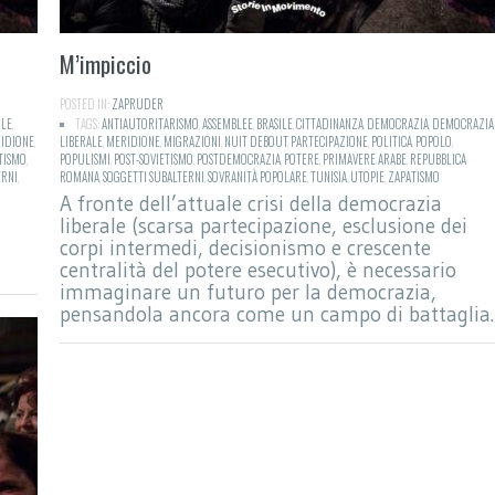
M’impiccio
POSTED IN:
ZAPRUDER
ILE
,
TAGS:
ANTIAUTORITARISMO
,
ASSEMBLEE
,
BRASILE
,
CITTADINANZA
,
DEMOCRAZIA
,
DEMOCRAZIA
IDIONE
,
LIBERALE
,
MERIDIONE
,
MIGRAZIONI
,
NUIT DEBOUT
,
PARTECIPAZIONE
,
POLITICA
,
POPOLO
,
TISMO
,
POPULISMI
,
POST-SOVIETISMO
,
POSTDEMOCRAZIA
,
POTERE
,
PRIMAVERE ARABE
,
REPUBBLICA
ERNI
,
ROMANA
,
SOGGETTI SUBALTERNI
,
SOVRANITÀ POPOLARE
,
TUNISIA
,
UTOPIE
,
ZAPATISMO
A fronte dell’attuale crisi della democrazia
liberale (scarsa partecipazione, esclusione dei
corpi intermedi, decisionismo e crescente
centralità del potere esecutivo), è necessario
immaginare un futuro per la democrazia,
pensandola ancora come un campo di battaglia.