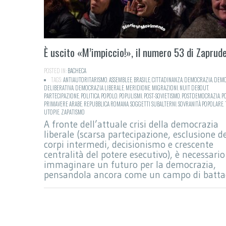
È uscito «M’impiccio!», il numero 53 di Zaprud
POSTED IN:
BACHECA
TAGS:
ANTIAUTORITARISMO
,
ASSEMBLEE
,
BRASILE
,
CITTADINANZA
,
DEMOCRAZIA
,
DEMO
DELIBERATIVA
,
DEMOCRAZIA LIBERALE
,
MERIDIONE
,
MIGRAZIONI
,
NUIT DEBOUT
,
PARTECIPAZIONE
,
POLITICA
,
POPOLO
,
POPULISMI
,
POST-SOVIETISMO
,
POSTDEMOCRAZIA
,
P
PRIMAVERE ARABE
,
REPUBBLICA ROMANA
,
SOGGETTI SUBALTERNI
,
SOVRANITÀ POPOLARE
,
UTOPIE
,
ZAPATISMO
A fronte dell’attuale crisi della democrazia
liberale (scarsa partecipazione, esclusione d
corpi intermedi, decisionismo e crescente
centralità del potere esecutivo), è necessario
immaginare un futuro per la democrazia,
pensandola ancora come un campo di battag