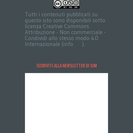
Tutti i contenuti pubblicati su
questo sito sono disponibili sotto
licenza Creative Commons
Attribuzione - Non commerciale -
Condividi allo stesso modo 4.0
Internazionale (info
qui
).
ISCRIVITI ALLA NEWSLETTER DI SIM