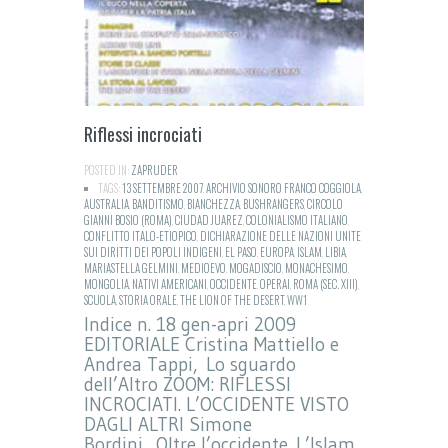
Riflessi incrociati
POSTED IN:
ZAPRUDER
TAGS:
13 SETTEMBRE 2007
,
ARCHIVIO SONORO FRANCO COGGIOLA
,
AUSTRALIA
,
BANDITISMO
,
BIANCHEZZA
,
BUSHRANGERS
,
CIRCOLO
GIANNI BOSIO (ROMA)
,
CIUDAD JUAREZ
,
COLONIALISMO ITALIANO
,
CONFLITTO ITALO-ETIOPICO
,
DICHIARAZIONE DELLE NAZIONI UNITE
SUI DIRITTI DEI POPOLI INDIGENI
,
EL PASO
,
EUROPA
,
ISLAM
,
LIBIA
,
MARIASTELLA GELMINI
,
MEDIOEVO
,
MOGADISCIO
,
MONACHESIMO
,
MONGOLIA
,
NATIVI AMERICANI
,
OCCIDENTE
,
OPERAI
,
ROMA (SEC. XIII)
,
SCUOLA
,
STORIA ORALE
,
THE LION OF THE DESERT
,
WW1
Indice n. 18 gen-apri 2009
EDITORIALE Cristina Mattiello e
Andrea Tappi, Lo sguardo
dell’Altro ZOOM: RIFLESSI
INCROCIATI. L’OCCIDENTE VISTO
DAGLI ALTRI Simone
Bordini, Oltre l’occidente. L’Islam