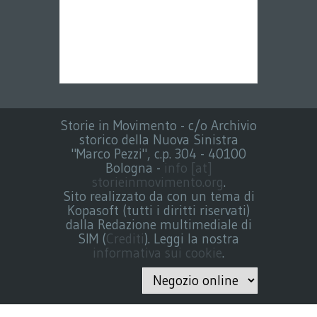
Storie in Movimento - c/o Archivio
storico della Nuova Sinistra
"Marco Pezzi", c.p. 304 - 40100
Bologna -
info [at]
storieinmovimento.org
.
Sito realizzato da con un tema di
Kopasoft (tutti i diritti riservati)
dalla Redazione multimediale di
SIM (
Crediti
). Leggi la nostra
informativa sui cookie
.