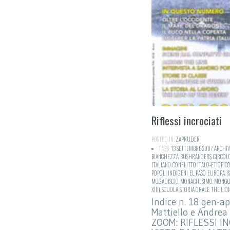
Riflessi incrociati
POSTED IN:
ZAPRUDER
TAGS:
13 SETTEMBRE 2007
,
ARCHIV
BIANCHEZZA
,
BUSHRANGERS
,
CIRCOLO
ITALIANO
,
CONFLITTO ITALO-ETIOPIC
POPOLI INDIGENI
,
EL PASO
,
EUROPA
,
I
MOGADISCIO
,
MONACHESIMO
,
MONGO
XIII)
,
SCUOLA
,
STORIA ORALE
,
THE LIO
Indice n. 18 gen-a
Mattiello e Andrea
ZOOM: RIFLESSI I