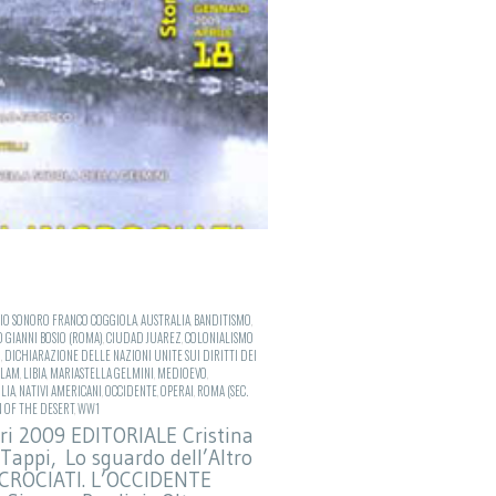
IO SONORO FRANCO COGGIOLA
,
AUSTRALIA
,
BANDITISMO
,
 GIANNI BOSIO (ROMA)
,
CIUDAD JUAREZ
,
COLONIALISMO
O
,
DICHIARAZIONE DELLE NAZIONI UNITE SUI DIRITTI DEI
SLAM
,
LIBIA
,
MARIASTELLA GELMINI
,
MEDIOEVO
,
LIA
,
NATIVI AMERICANI
,
OCCIDENTE
,
OPERAI
,
ROMA (SEC.
N OF THE DESERT
,
WW1
pri 2009 EDITORIALE Cristina
 Tappi, Lo sguardo dell’Altro
NCROCIATI. L’OCCIDENTE