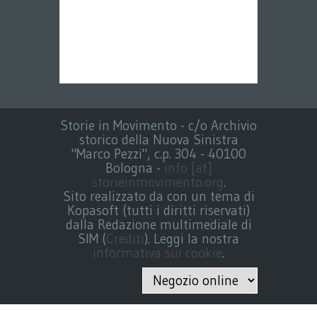
Storie in Movimento - c/o Archivio
storico della Nuova Sinistra
"Marco Pezzi", c.p. 304 - 40100
Bologna -
info [at]
storieinmovimento.org
.
Sito realizzato da con un tema di
Kopasoft (tutti i diritti riservati)
dalla Redazione multimediale di
SIM (
Crediti
). Leggi la nostra
informativa sui cookie
.