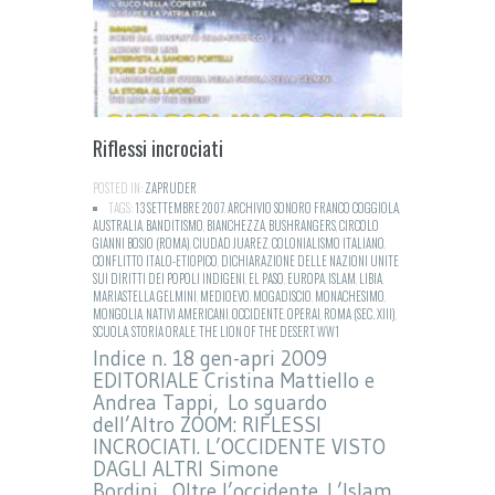
Riflessi incrociati
POSTED IN:
ZAPRUDER
TAGS:
13 SETTEMBRE 2007
,
ARCHIVIO SONORO FRANCO COGGIOLA
,
AUSTRALIA
,
BANDITISMO
,
BIANCHEZZA
,
BUSHRANGERS
,
CIRCOLO
GIANNI BOSIO (ROMA)
,
CIUDAD JUAREZ
,
COLONIALISMO ITALIANO
,
CONFLITTO ITALO-ETIOPICO
,
DICHIARAZIONE DELLE NAZIONI UNITE
SUI DIRITTI DEI POPOLI INDIGENI
,
EL PASO
,
EUROPA
,
ISLAM
,
LIBIA
,
MARIASTELLA GELMINI
,
MEDIOEVO
,
MOGADISCIO
,
MONACHESIMO
,
MONGOLIA
,
NATIVI AMERICANI
,
OCCIDENTE
,
OPERAI
,
ROMA (SEC. XIII)
,
SCUOLA
,
STORIA ORALE
,
THE LION OF THE DESERT
,
WW1
Indice n. 18 gen-apri 2009
EDITORIALE Cristina Mattiello e
Andrea Tappi, Lo sguardo
dell’Altro ZOOM: RIFLESSI
INCROCIATI. L’OCCIDENTE VISTO
DAGLI ALTRI Simone
Bordini, Oltre l’occidente. L’Islam