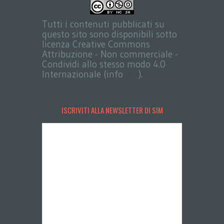
Tutti i contenuti pubblicati su
questo sito sono disponibili sotto
licenza Creative Commons
Attribuzione - Non commerciale -
Condividi allo stesso modo 4.0
Internazionale (info
qui
).
ISCRIVITI ALLA NEWSLETTER DI SIM