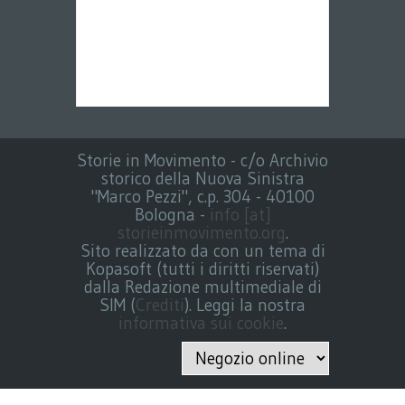
Storie in Movimento - c/o Archivio
storico della Nuova Sinistra
"Marco Pezzi", c.p. 304 - 40100
Bologna -
info [at]
storieinmovimento.org
.
Sito realizzato da con un tema di
Kopasoft (tutti i diritti riservati)
dalla Redazione multimediale di
SIM (
Crediti
). Leggi la nostra
informativa sui cookie
.