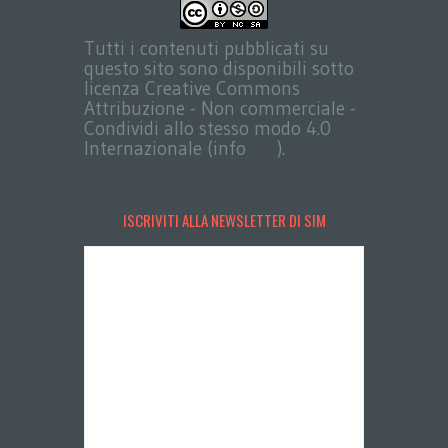
Tutti i contenuti pubblicati su
questo sito sono disponibili sotto
licenza Creative Commons
Attribuzione - Non commerciale -
Condividi allo stesso modo 4.0
Internazionale (info
qui
).
ISCRIVITI ALLA NEWSLETTER DI SIM