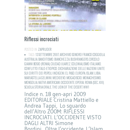
Riflessi incrociati
POSTED IN:
ZAPRUDER
TAGS:
13 SETTEMBRE 2007
,
ARCHIVIO SONORO FRANCO COGGIOLA
,
AUSTRALIA
,
BANDITISMO
,
BIANCHEZZA
,
BUSHRANGERS
,
CIRCOLO
GIANNI BOSIO (ROMA)
,
CIUDAD JUAREZ
,
COLONIALISMO ITALIANO
,
CONFLITTO ITALO-ETIOPICO
,
DICHIARAZIONE DELLE NAZIONI UNITE
SUI DIRITTI DEI POPOLI INDIGENI
,
EL PASO
,
EUROPA
,
ISLAM
,
LIBIA
,
MARIASTELLA GELMINI
,
MEDIOEVO
,
MOGADISCIO
,
MONACHESIMO
,
MONGOLIA
,
NATIVI AMERICANI
,
OCCIDENTE
,
OPERAI
,
ROMA (SEC. XIII)
,
SCUOLA
,
STORIA ORALE
,
THE LION OF THE DESERT
,
WW1
Indice n. 18 gen-apri 2009
EDITORIALE Cristina Mattiello e
Andrea Tappi, Lo sguardo
dell’Altro ZOOM: RIFLESSI
INCROCIATI. L’OCCIDENTE VISTO
DAGLI ALTRI Simone
Bordini, Oltre l’occidente. L’Islam