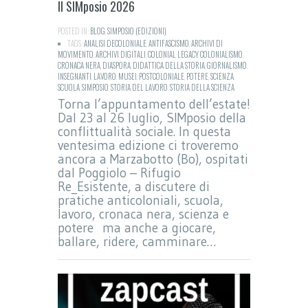
Il SIMposio 2026
POSTED IN:
BLOG
,
SIMPOSIO (EDIZIONI)
TAGS:
ANALISI DECOLONIALE
,
ANTIFASCISMO
,
ARCHIVI DI
MOVIMENTO
,
ARCHIVI DIGITALI
,
COLONIAL LEGACY
,
COLONIALISMO
,
CRONACA NERA
,
DIASPORA
,
DIDATTICA DELLA STORIA
,
GIORNALISMO
,
INSEGNANTI
,
LAVORO
,
MUSEI
,
POSTCOLONIALE
,
POTERE
,
SCIENZA
,
SCUOLA
,
SIMPOSIO
,
STORIA DEL LAVORO
,
STORIA DELLA SCIENZA
Torna l’appuntamento dell’estate!
Dal 23 al 26 luglio, SIMposio della
conflittualità sociale. In questa
ventesima edizione ci troveremo
ancora a Marzabotto (Bo), ospitati
dal Poggiolo – Rifugio
Re_Esistente, a discutere di
pratiche anticoloniali, scuola,
lavoro, cronaca nera, scienza e
potere ma anche a giocare,
ballare, ridere, camminare…