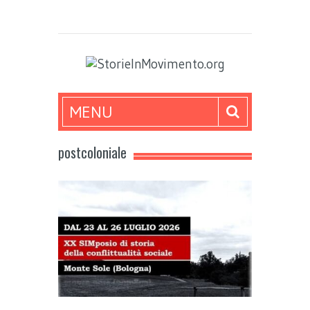
MENU
postcoloniale