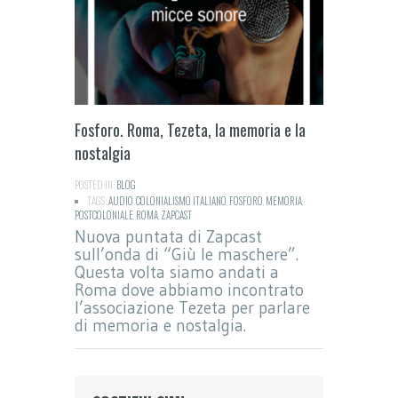
Fosforo. Roma, Tezeta, la memoria e la
nostalgia
POSTED IN:
BLOG
TAGS:
AUDIO
,
COLONIALISMO ITALIANO
,
FOSFORO
,
MEMORIA
,
POSTCOLONIALE
,
ROMA
,
ZAPCAST
Nuova puntata di Zapcast
sull’onda di “Giù le maschere”.
Questa volta siamo andati a
Roma dove abbiamo incontrato
l’associazione Tezeta per parlare
di memoria e nostalgia.