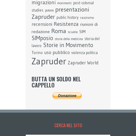
migrazioni
post-colonial
movimenti
presentazioni
studies
potere
Zapruder
public history
razzismo
Resistenza
recensioni
riunioni di
Roma
redazione
SIM
scuola
SIMposio
storia del
storia della medicina
Storie in Movimento
lavoro
uso pubblico
Torino
violenza politica
Zapruder
Zapruder World
BUTTA UN SOLDO NEL
CAPPELLO
CERCA NEL SITO