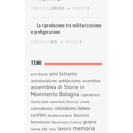
PUBBLICATO IN:
ZAPRUDER
COMMENTI:
0
La riproduzione tra militarizzazione
e prefigurazione
PUBBLICATO IN:
BLOG
COMMENTI:
0
TEMI
anni Settanta
anni Ottanta
antifascismo
assemblea
anticolonialismo
assemblea di Storie in
Bologna
Movimento
capitalismo
Centro studi movimenti (Parma)
cinema
colonialismo
colonialismo italiano
conflitti
fascismo
decolonizzazione
genere
femminismi
Francia
femminismo
memoria
lavoro
Genova 2001
Italia