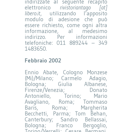
indirizzate al seguente recapito
elettronico
rivistoriantago [at]
libero.it
, utilizzando l’apposito
modulo di adesione che può
essere richiesto, come ogni altra
informazione, al medesimo
indirizzo. Per informazioni
telefoniche: 011 889244 – 349
1483650.
Febbraio 2002
Ennio Abate, Cologno Monzese
(Mi)/Milano; Carmelo Adagio,
Bologna; Giulia Albanese,
Firenze/Venezia; Donato
Antoniello, Torino; Mario
Avagliano, Roma; Tommaso
Baris, Roma; Margherita
Becchetti, Parma; Tom Behan,
Canterbury; Sandro Bellassai,
Bologna; Franco Bergoglio,
Torino/Vercelli; Cesare Bermani,