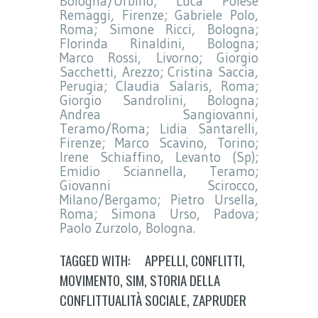
Bologna/Urbino; Luca Polese
Remaggi, Firenze; Gabriele Polo,
Roma; Simone Ricci, Bologna;
Florinda Rinaldini, Bologna;
Marco Rossi, Livorno; Giorgio
Sacchetti, Arezzo; Cristina Saccia,
Perugia; Claudia Salaris, Roma;
Giorgio Sandrolini, Bologna;
Andrea Sangiovanni,
Teramo/Roma; Lidia Santarelli,
Firenze; Marco Scavino, Torino;
Irene Schiaffino, Levanto (Sp);
Emidio Sciannella, Teramo;
Giovanni Scirocco,
Milano/Bergamo; Pietro Ursella,
Roma; Simona Urso, Padova;
Paolo Zurzolo, Bologna.
TAGGED WITH:
APPELLI
,
CONFLITTI
,
MOVIMENTO
,
SIM
,
STORIA DELLA
CONFLITTUALITÀ SOCIALE
,
ZAPRUDER