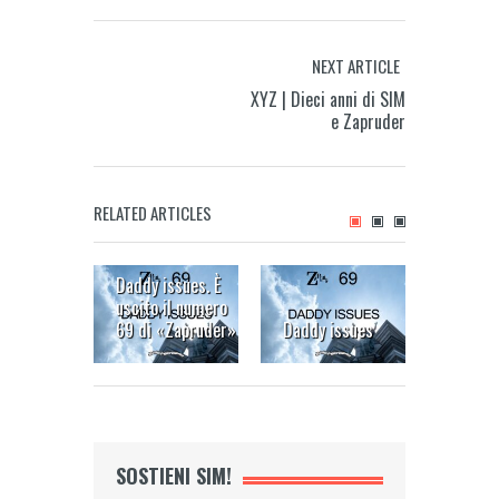
NEXT ARTICLE
XYZ | Dieci anni di SIM
e Zapruder
RELATED ARTICLES
Daddy issues. È
Nostra 
uscito il numero
libertà
69 di «Zapruder»
Daddy issues
online!
SOSTIENI SIM!