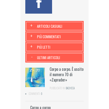
+
ARTICOLI CASUALI
+
PIÙ COMMENTATI
+
PIÙ LETTI
-
ULTIMI ARTICOLI
Corpo a corpo. È uscito
il numero 70 di
«Zapruder»
PUBBLICATO IN:
BACHECA
COMMENTI:
0
Corpo a corpo