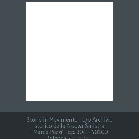
Storie in Movimento - c/o Archivio
storico della Nuova Sinistra
"Marco Pezzi", c.p. 304 - 40100
Bologna -
info [at]