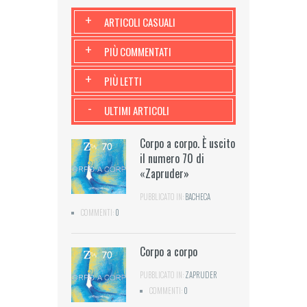
+
ARTICOLI CASUALI
+
PIÙ COMMENTATI
+
PIÙ LETTI
-
ULTIMI ARTICOLI
Corpo a corpo. È uscito
il numero 70 di
«Zapruder»
PUBBLICATO IN:
BACHECA
COMMENTI:
0
Corpo a corpo
PUBBLICATO IN:
ZAPRUDER
COMMENTI:
0