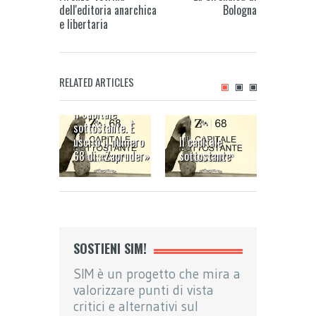
dell'editoria anarchica
Bologna
e libertaria
RELATED ARTICLES
Il capitale
Vivere 
sottostante. È
minier
uscito il numero
Il capitale
nell’Af
68 di «Zapruder»
sottostante
meridi
SOSTIENI SIM!
SIM è un progetto che mira a
valorizzare punti di vista
critici e alternativi sul