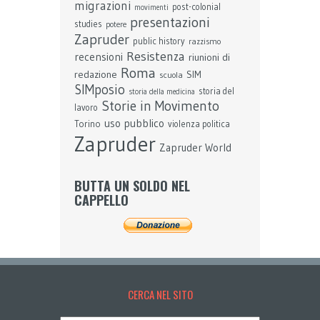
migrazioni
post-colonial
movimenti
presentazioni
studies
potere
Zapruder
public history
razzismo
Resistenza
recensioni
riunioni di
Roma
redazione
SIM
scuola
SIMposio
storia del
storia della medicina
Storie in Movimento
lavoro
uso pubblico
Torino
violenza politica
Zapruder
Zapruder World
BUTTA UN SOLDO NEL
CAPPELLO
CERCA NEL SITO