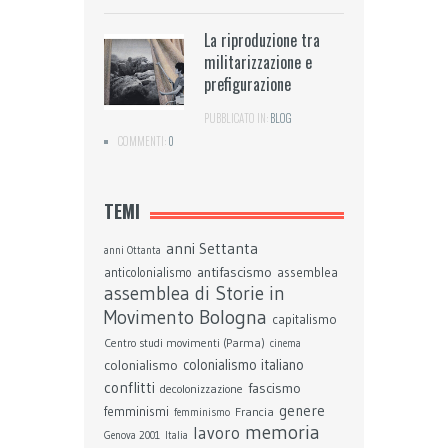
La riproduzione tra
militarizzazione e
prefigurazione
PUBBLICATO IN:
BLOG
COMMENTI:
0
TEMI
anni Settanta
anni Ottanta
antifascismo
assemblea
anticolonialismo
assemblea di Storie in
Bologna
Movimento
capitalismo
Centro studi movimenti (Parma)
cinema
colonialismo
colonialismo italiano
conflitti
fascismo
decolonizzazione
genere
femminismi
Francia
femminismo
memoria
lavoro
Genova 2001
Italia