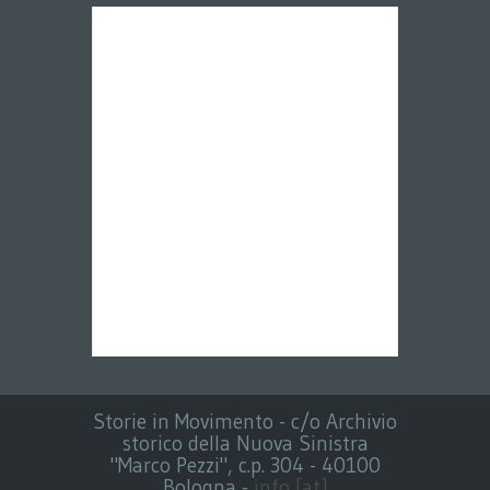
Storie in Movimento - c/o Archivio
storico della Nuova Sinistra
"Marco Pezzi", c.p. 304 - 40100
Bologna -
info [at]