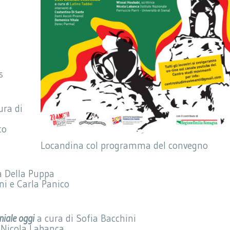
s
ura di
co
Locandina col programma del convegno
a Della Puppa
ni e Carla Panico
niale oggi
a cura di Sofia Bacchini
e Nicola Labanca