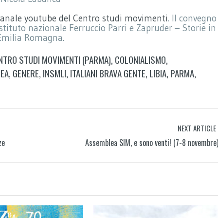
canale youtube del Centro studi movimenti
. Il convegno
tituto nazionale Ferruccio Parri e Zapruder – Storie in
 Emilia Romagna.
NTRO STUDI MOVIMENTI (PARMA)
,
COLONIALISMO
,
REA
,
GENERE
,
INSMLI
,
ITALIANI BRAVA GENTE
,
LIBIA
,
PARMA
,
NEXT ARTICLE
ze
Assemblea SIM, e sono venti! (7-8 novembre