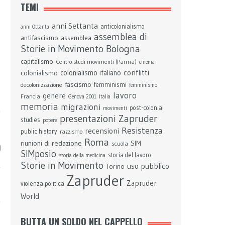
TEMI
anni Settanta
anticolonialismo
anni Ottanta
assemblea di
antifascismo
assemblea
Bologna
Storie in Movimento
capitalismo
Centro studi movimenti (Parma)
cinema
conflitti
colonialismo
colonialismo italiano
fascismo
femminismi
decolonizzazione
femminismo
lavoro
genere
Francia
Genova 2001
Italia
memoria
migrazioni
post-colonial
movimenti
presentazioni Zapruder
studies
potere
Resistenza
recensioni
public history
razzismo
Roma
riunioni di redazione
SIM
scuola
)
SIMposio
storia del lavoro
storia della medicina
Storie in Movimento
uso pubblico
Torino
Zapruder
Zapruder
violenza politica
World
BUTTA UN SOLDO NEL CAPPELLO