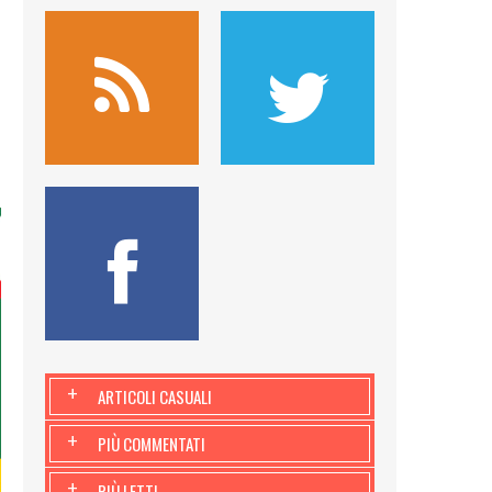
+
ARTICOLI CASUALI
+
PIÙ COMMENTATI
+
PIÙ LETTI