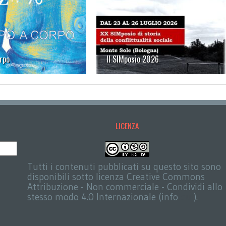
rpo
Il SIMposio 2026
LICENZA
Tutti i contenuti pubblicati su questo sito sono
disponibili sotto licenza Creative Commons
Attribuzione - Non commerciale - Condividi allo
stesso modo 4.0 Internazionale (info
qui
).