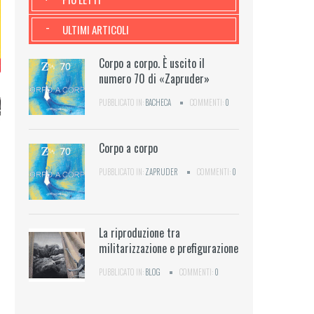
-
ULTIMI ARTICOLI
Corpo a corpo. È uscito il
numero 70 di «Zapruder»
PUBBLICATO IN:
BACHECA
COMMENTI:
0
Corpo a corpo
PUBBLICATO IN:
ZAPRUDER
COMMENTI:
0
La riproduzione tra
militarizzazione e prefigurazione
PUBBLICATO IN:
BLOG
COMMENTI:
0