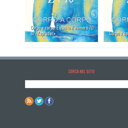
Corpo a corpo. È uscito il numero 70
di «Zapruder»
Corpo a co
CERCA NEL SITO