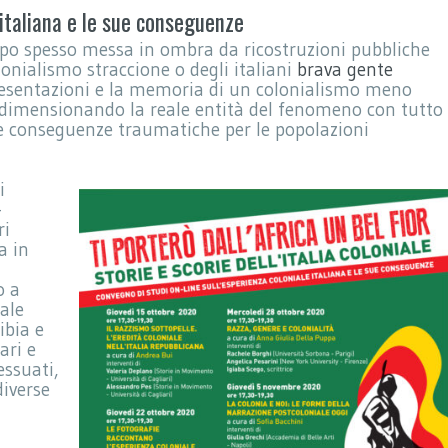
 italiana e le sue conseguenze
oppo spesso messa in ombra da ricostruzioni pubbliche
lonialismo straccione o degli italiani
brava gente
esentazioni e la memoria di un colonialismo meno
, ridimensionando la reale entità del fenomeno con tutto
 e conseguenze traumatiche per le popolazioni
i
–
ri
a in
o a
iale
ibia e
ari e
essuati,
diverse