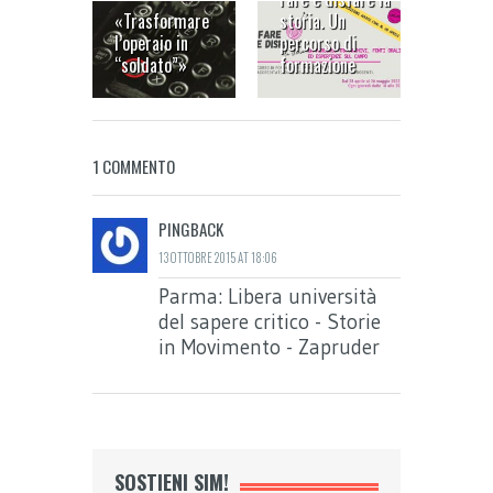
«Trasformare
storia. Un
“Barric
l’operaio in
percorso di
città”:
“soldato”»
formazione
on-line
1 COMMENTO
PINGBACK
13 OTTOBRE 2015 AT 18:06
Parma: Libera università
del sapere critico - Storie
in Movimento - Zapruder
SOSTIENI SIM!