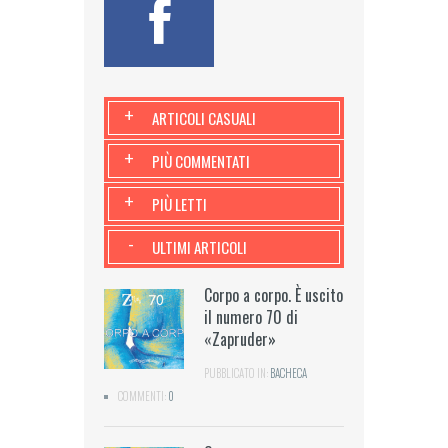
+
ARTICOLI CASUALI
+
PIÙ COMMENTATI
+
PIÙ LETTI
-
ULTIMI ARTICOLI
Corpo a corpo. È uscito
il numero 70 di
«Zapruder»
PUBBLICATO IN:
BACHECA
COMMENTI:
0