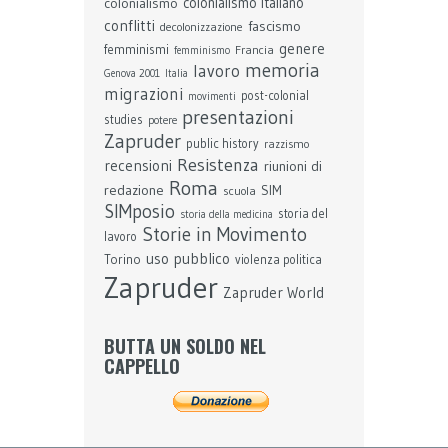
colonialismo
colonialismo italiano
conflitti
fascismo
decolonizzazione
genere
femminismi
Francia
femminismo
memoria
lavoro
Genova 2001
Italia
migrazioni
post-colonial
movimenti
presentazioni
studies
potere
Zapruder
public history
razzismo
Resistenza
recensioni
riunioni di
Roma
redazione
SIM
scuola
SIMposio
storia del
storia della medicina
Storie in Movimento
lavoro
uso pubblico
Torino
violenza politica
Zapruder
Zapruder World
BUTTA UN SOLDO NEL
CAPPELLO