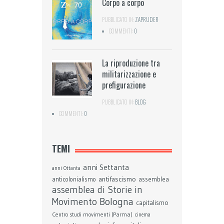
Corpo a corpo
PUBBLICATO IN:
ZAPRUDER
COMMENTI:
0
La riproduzione tra
militarizzazione e
prefigurazione
PUBBLICATO IN:
BLOG
COMMENTI:
0
TEMI
anni Settanta
anni Ottanta
antifascismo
assemblea
anticolonialismo
assemblea di Storie in
Bologna
Movimento
capitalismo
Centro studi movimenti (Parma)
cinema