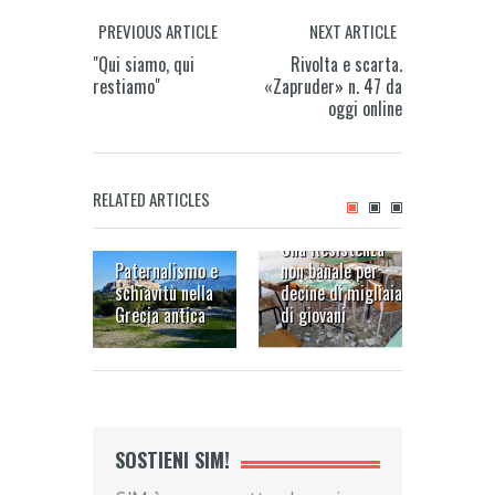
PREVIOUS ARTICLE
NEXT ARTICLE
"Qui siamo, qui
Rivolta e scarta.
restiamo"
«Zapruder» n. 47 da
oggi online
RELATED ARTICLES
Una Resistenza
Paternalismo e
non banale per
“Ecco, 
schiavitù nella
decine di migliaia
una cos
Grecia antica
di giovani
non so
SOSTIENI SIM!