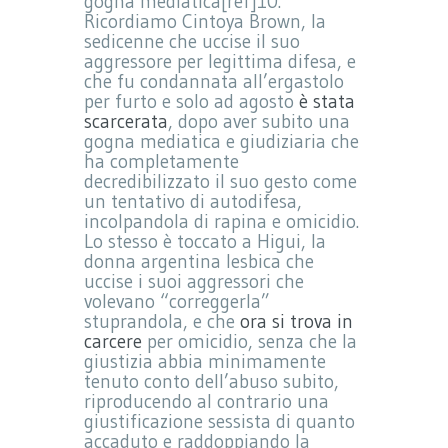
gogna mediatica[ref]10.
Ricordiamo Cintoya Brown, la
sedicenne che uccise il suo
aggressore per legittima difesa, e
che fu condannata all’ergastolo
per furto e solo ad agosto
è stata
scarcerata
, dopo aver subito una
gogna mediatica e giudiziaria che
ha completamente
decredibilizzato il suo gesto come
un tentativo di autodifesa,
incolpandola di rapina e omicidio.
Lo stesso è toccato a Higui, la
donna argentina lesbica che
uccise i suoi aggressori che
volevano “correggerla”
stuprandola, e che
ora si trova in
carcere
per omicidio, senza che la
giustizia abbia minimamente
tenuto conto dell’abuso subito,
riproducendo al contrario una
giustificazione sessista di quanto
accaduto e raddoppiando la