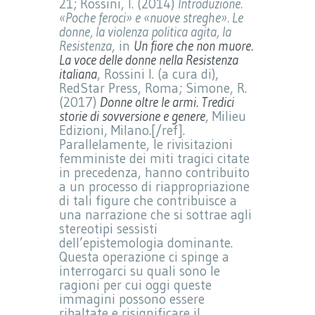
21; Rossini, I. (2014)
Introduzione.
«Poche feroci» e «nuove streghe». Le
donne, la violenza politica agita, la
Resistenza
, in
Un fiore che non muore.
La voce delle donne nella Resistenza
italiana
, Rossini I. (a cura di),
RedStar Press, Roma; Simone, R.
(2017)
Donne oltre le armi. Tredici
storie di sovversione e genere
, Milieu
Edizioni, Milano.[/ref].
Parallelamente, le rivisitazioni
femministe dei miti tragici citate
in precedenza, hanno contribuito
a un processo di riappropriazione
di tali figure che contribuisce a
una narrazione che si sottrae agli
stereotipi sessisti
dell’epistemologia dominante.
Questa operazione ci spinge a
interrogarci su quali sono le
ragioni per cui oggi queste
immagini possono essere
ribaltate e risignificare il