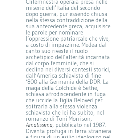
Clitemnestra operaia presa nelle
miserie dell’Italia del secondo
dopo guerra, pur essendo chiusa
nella stessa contraddizione della
sua antecedente greca, acquisisce
le parole per nominare
l’oppressione patriarcale che vive,
a costo di impazzirne. Medea dal
canto suo riveste il ruolo
archetipico dell’alterità incarnata
dal corpo femminile, che si
declina nei diversi contesti storici,
dall’America schiavista di fine
‘800 alla Germania della DDR. La
maga della Colchide è Sethe,
schiava afrodiscendente in fuga
che uccide la figlia Beloved per
sottrarla alla stessa violenza
schiavista che lei ha subito, nel
romanzo di Toni Morrison,
Amatissima
, pubblicato nel 1987.
Diventa profuga in terra straniera
e figura di un esilio ideologico nel