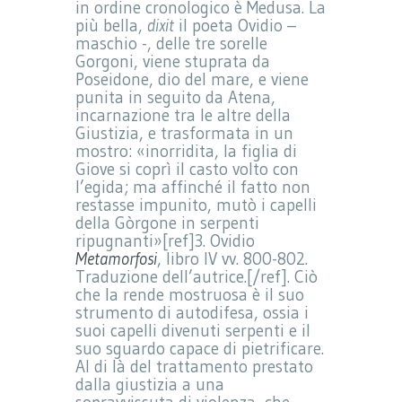
in ordine cronologico è Medusa. La
più bella,
dixit
il poeta Ovidio –
maschio -, delle tre sorelle
Gorgoni, viene stuprata da
Poseidone, dio del mare, e viene
punita in seguito da Atena,
incarnazione tra le altre della
Giustizia, e trasformata in un
mostro: «inorridita, la figlia di
Giove si coprì il casto volto con
l’egida; ma affinché il fatto non
restasse impunito, mutò i capelli
della Gòrgone in serpenti
ripugnanti»[ref]3. Ovidio
Metamorfosi
, libro IV vv. 800-802.
Traduzione dell’autrice.[/ref]. Ciò
che la rende mostruosa è il suo
strumento di autodifesa, ossia i
suoi capelli divenuti serpenti e il
suo sguardo capace di pietrificare.
Al di là del trattamento prestato
dalla giustizia a una