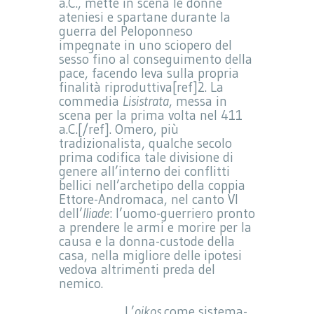
a.C., mette in scena le donne
ateniesi e spartane durante la
guerra del Peloponneso
impegnate in uno sciopero del
sesso fino al conseguimento della
pace, facendo leva sulla propria
finalità riproduttiva[ref]2. La
commedia
Lisistrata
, messa in
scena per la prima volta nel 411
a.C.[/ref]. Omero, più
tradizionalista, qualche secolo
prima codifica tale divisione di
genere all’interno dei conflitti
bellici nell’archetipo della coppia
Ettore-Andromaca, nel canto VI
dell’
Iliade
: l’uomo-guerriero pronto
a prendere le armi e morire per la
causa e la donna-custode della
casa, nella migliore delle ipotesi
vedova altrimenti preda del
nemico.
L’
oikos
come sistema-