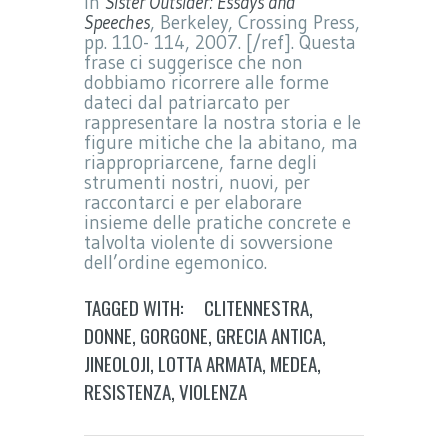
in
Sister Outsider: Essays and
Speeches
, Berkeley, Crossing Press,
pp. 110- 114, 2007. [/ref]. Questa
frase ci suggerisce che non
dobbiamo ricorrere alle forme
dateci dal patriarcato per
rappresentare la nostra storia e le
figure mitiche che la abitano, ma
riappropriarcene, farne degli
strumenti nostri, nuovi, per
raccontarci e per elaborare
insieme delle pratiche concrete e
talvolta violente di sovversione
dell’ordine egemonico.
TAGGED WITH:
CLITENNESTRA
,
DONNE
,
GORGONE
,
GRECIA ANTICA
,
JINEOLOJI
,
LOTTA ARMATA
,
MEDEA
,
RESISTENZA
,
VIOLENZA