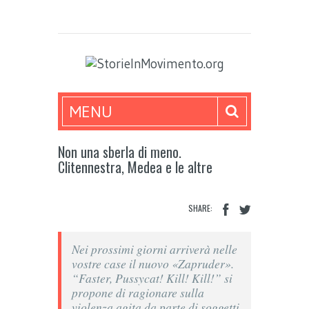
MENU
Non una sberla di meno.
Clitennestra, Medea e le altre
SHARE:
Nei prossimi giorni arriverà nelle
vostre case il nuovo «Zapruder».
“
Faster, Pussycat! Kill! Kill!
” si
propone di ragionare sulla
violenza agita da parte di soggetti