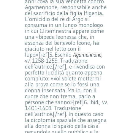
anni cova la sua vendetta contro
Agamennone, responsabile anche
del sacrificio della figlia Ifigenia.
L’omicidio del re di Argo si
consuma in un lungo monologo
in cui Clitemnestra appare come
una «bipede leonessa che, in
assenza del benevolo leone, ha
giaciuto nel letto con il
lupo»[ref]5. Eschilo
Agamennone
,
vv. 1258-1259. Traduzione
dell’autrice.[/ref], e rivendica con
perfetta lucidità quanto appena
compiuto: «voi volete mettermi
alla prova come se io fossi una
donna insensata. Ma io, con il
cuore che non trema, parlo a
persone che sanno»[ref]6. Ibid., vv.
1401-1403. Traduzione
dell’autrice.[/ref]. In questo caso
la dicotomia spaziale che assegna
alla donna lo spazio della casa
negandole quello pubblico e le