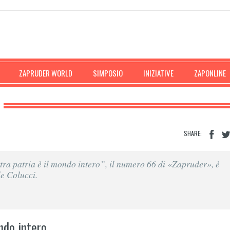
ZAPRUDER WORLD
SIMPOSIO
INIZIATIVE
ZAPONLINE
SHARE:
ra patria è il mondo intero”, il numero 66 di «Zapruder», è
le Colucci.
ndo intero