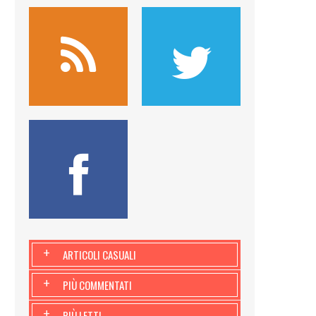
+
ARTICOLI CASUALI
+
PIÙ COMMENTATI
+
PIÙ LETTI