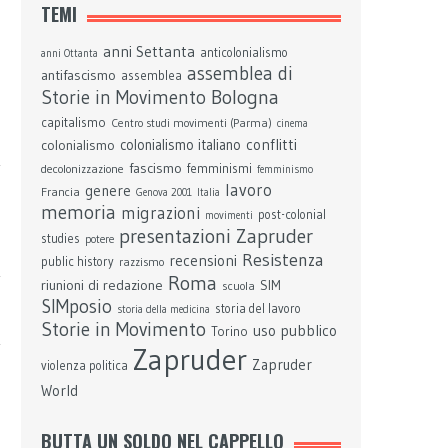
TEMI
anni Settanta
anticolonialismo
anni Ottanta
assemblea di
antifascismo
assemblea
Bologna
Storie in Movimento
capitalismo
Centro studi movimenti (Parma)
cinema
conflitti
colonialismo
colonialismo italiano
fascismo
femminismi
decolonizzazione
femminismo
lavoro
genere
Francia
Genova 2001
Italia
memoria
migrazioni
post-colonial
movimenti
5
presentazioni Zapruder
studies
potere
Resistenza
recensioni
public history
razzismo
Roma
riunioni di redazione
SIM
scuola
SIMposio
storia del lavoro
storia della medicina
Storie in Movimento
uso pubblico
Torino
Zapruder
Zapruder
violenza politica
World
BUTTA UN SOLDO NEL CAPPELLO