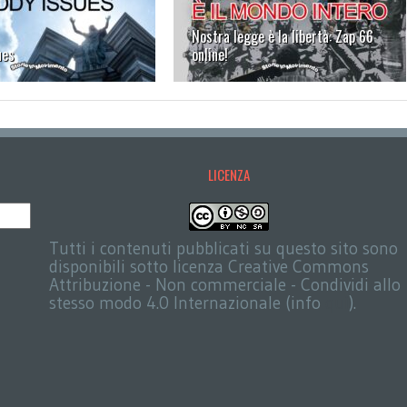
Nostra legge è la libertà: Zap 66
ues
online!
LICENZA
Tutti i contenuti pubblicati su questo sito sono
disponibili sotto licenza Creative Commons
Attribuzione - Non commerciale - Condividi allo
stesso modo 4.0 Internazionale (info
qui
).