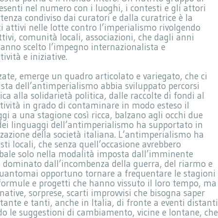
senti nel numero con i luoghi, i contesti e gli attori
tenza condiviso dai curatori e dalla curatrice è la
i attivi nelle lotte contro l’imperialismo rivolgendo
tivi, comunità locali, associazioni, che dagli anni
anno scelto l’impegno internazionalista e
vità e iniziative.
ate, emerge un quadro articolato e variegato, che ci
sta dell’antimperialismo abbia sviluppato percorsi
ca alla solidarietà politica, dalle raccolte di fondi al
ttività in grado di contaminare in modo esteso il
i a una stagione così ricca, balzano agli occhi due
dei linguaggi dell’antimperialismo ha supportato in
zzazione della società italiana. L’antimperialismo ha
ti locali, che senza quell’occasione avrebbero
obale solo nella modalità imposta dall’imminente
o dominato dall’incombenza della guerra, del riarmo e
quantomai opportuno tornare a frequentare le stagioni
formule e progetti che hanno vissuto il loro tempo, ma
rnative, sorprese, scarti improvvisi che bisogna saper
ante e tanti, anche in Italia, di fronte a eventi distanti
ndo le suggestioni di cambiamento, vicine e lontane, che