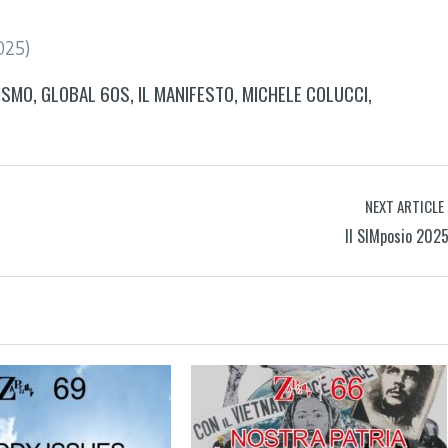
025)
ISMO
,
GLOBAL 60S
,
IL MANIFESTO
,
MICHELE COLUCCI
,
NEXT ARTICLE
ll SIMposio 202