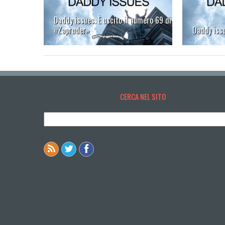
Daddy issues. È uscito il numero 69 di
«Zapruder»
Daddy iss
CERCA NEL SITO