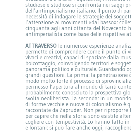
studiose e studiose si confronta nei saggi pre
dell’antimperialismo italiano. Il punto di par
necessità di indagare le strategie dei soggett
l’attenzione ai movimenti «dal basso»: collet
cinquanta agli anni ottanta del Novecento h
antimperialista come base delle rispettive atti
ATTRAVERSO
le numerose esperienze analizz
permette di comprendere come il punto di vi
vivaci e creativi, capaci di spaziare dalla musi
boicottaggio, coinvolgendo territori e sogge
panorama politico e culturale. Guardando ogg
grandi questioni. La prima: la penetrazione 
modo molto forte il processo di sprovinciali
permesso l’apertura al mondo di tanti contes
probabilmente conosciuto la prospettiva gl
svolta neoliberista. La seconda: in un mond
di forme vecchie e nuove di colonialismo è 
raccontate da Zapruder. Non per riproporre 
per capire che nella storia sono esistite alte
cogliere con tempestività. Lo hanno fatto in t
e lontani: si può fare anche oggi, raccoglie