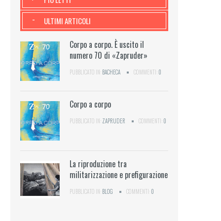
-
ULTIMI ARTICOLI
Corpo a corpo. È uscito il
numero 70 di «Zapruder»
PUBBLICATO IN:
BACHECA
COMMENTI:
0
Corpo a corpo
PUBBLICATO IN:
ZAPRUDER
COMMENTI:
0
La riproduzione tra
militarizzazione e prefigurazione
PUBBLICATO IN:
BLOG
COMMENTI:
0