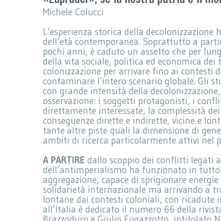
Michele Colucci
L’esperienza storica della decolonizzazione 
dell’età contemporanea. Soprattutto a partir
pochi anni, è caduto un assetto che per lun
della vita sociale, politica ed economica dei t
colonizzazione per arrivare fino ai contesti d
contaminare l’intero scenario globale. Gli st
con grande intensità della decolonizzazione,
osservazione: i soggetti protagonisti, i confl
direttamente interessate, la complessità dei 
conseguenze dirette e indirette, vicine e lon
tante altre piste quali la dimensione di gene
ambiti di ricerca particolarmente attivi nel 
A PARTIRE
dallo scoppio dei conflitti legati 
dell’antimperialismo ha funzionato in tutto
aggregazione, capace di sprigionare energie 
solidarietà internazionale ma arrivando a tra
lontane dai contesti coloniali, con ricadute i
all’Italia è dedicato il numero 66 della rivi
Brazzoduro e Giulio Fugazzotto, intitolato N