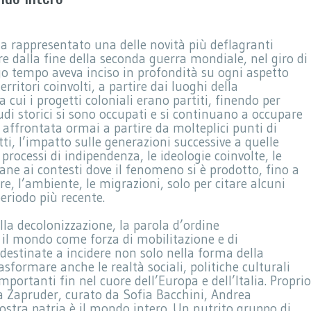
ha rappresentato una delle novità più deflagranti
e dalla fine della seconda guerra mondiale, nel giro di
go tempo aveva inciso in profondità su ogni aspetto
erritori coinvolti, a partire dai luoghi della
a cui i progetti coloniali erano partiti, finendo per
udi storici si sono occupati e si continuano a occupare
 affrontata ormai a partire da molteplici punti di
itti, l’impatto sulle generazioni successive a quelle
processi di indipendenza, le ideologie coinvolte, le
tane ai contesti dove il fenomeno si è prodotto, fino a
re, l’ambiente, le migrazioni, solo per citare alcuni
periodo più recente.
alla decolonizzazione, la parola d’ordine
 il mondo come forza di mobilitazione e di
destinate a incidere non solo nella forma della
sformare anche le realtà sociali, politiche culturali
mportanti fin nel cuore dell’Europa e dell’Italia. Proprio
sta Zapruder, curato da Sofia Bacchini, Andrea
ostra patria è il mondo intero. Un nutrito gruppo di