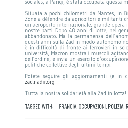
sociales, a Parigi, è stata occupata questa m
Situata a pochi chilometri da Nantes, in 
Zone a défendre da agricoltori e militanti 
un aeroporto internazionale, grande opera inu
nostre parti. Dopo 40 anni di lotte, nel gen
abbandonato. Ma la permanenza dell’anomal
questi anni sulla Zad in modo autonomo non
è in difficoltà di fronte ai ferrovieri in s
università, Macron mostra i muscoli agitando
dell’ordine, e invia un esercito d’occupazion
politiche collettive degli ultimi tempi.
Potete seguire gli aggiornamenti (e in ca
zad.nadir.org
Tutta la nostra solidarietà alla Zad in lotta!
TAGGED WITH:
FRANCIA
,
OCCUPAZIONI
,
POLIZIA
,