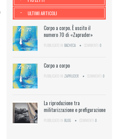
o
-
ULTIMI ARTICOLI
Corpo a corpo. È uscito il
numero 70 di «Zapruder»
PUBBLICATO IN:
BACHECA
COMMENTI:
0
Corpo a corpo
PUBBLICATO IN:
ZAPRUDER
COMMENTI:
0
La riproduzione tra
militarizzazione e prefigurazione
PUBBLICATO IN:
BLOG
COMMENTI:
0