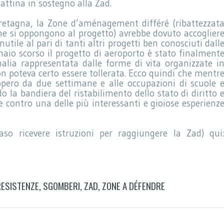
attina in sostegno alla Zad.
Bretagna, la Zone d’aménagement différé (ribattezzat
che si oppongono al progetto) avrebbe dovuto accoglier
tile al pari di tanti altri progetti ben conosciuti dall
naio scorso il progetto di aeroporto è stato finalment
ia rappresentata dalle forme di vita organizzate i
 poteva certo essere tollerata. Ecco quindi che mentr
ciopero da due settimane e alle occupazioni di scuole 
 la bandiera del ristabilimento dello stato di diritto 
e contro una delle più interessanti e gioiose esperienz
so ricevere istruzioni per raggiungere la Zad) qui
RESISTENZE
,
SGOMBERI
,
ZAD
,
ZONE A DÉFENDRE