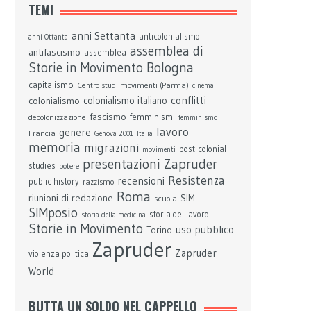
TEMI
anni Settanta
anticolonialismo
anni Ottanta
assemblea di
antifascismo
assemblea
Bologna
Storie in Movimento
capitalismo
Centro studi movimenti (Parma)
cinema
conflitti
colonialismo
colonialismo italiano
fascismo
femminismi
decolonizzazione
femminismo
lavoro
genere
Francia
Genova 2001
Italia
memoria
migrazioni
post-colonial
movimenti
presentazioni Zapruder
studies
potere
Resistenza
recensioni
public history
razzismo
Roma
riunioni di redazione
SIM
scuola
SIMposio
storia del lavoro
storia della medicina
Storie in Movimento
uso pubblico
Torino
Zapruder
Zapruder
violenza politica
World
BUTTA UN SOLDO NEL CAPPELLO