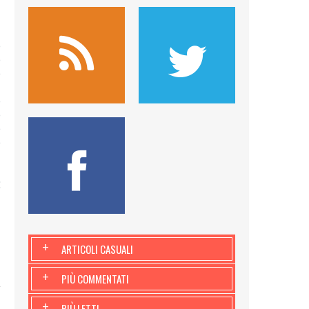
a
e
e
e
n
e
e
e
e
:
+
ARTICOLI CASUALI
+
PIÙ COMMENTATI
+
PIÙ LETTI