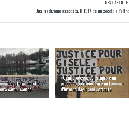
NEXT ARTICLE
Una tradizione nascosta. Il 1917 da un secolo all’altr
«Ogni processo per stupro è un
ccano d’inferno perché
processo politico». Fare un baccano
paura cambi campo
d’inferno dagli anni settanta