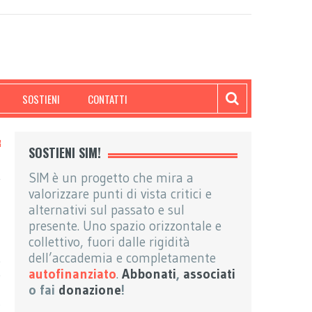
SOSTIENI
CONTATTI
SOSTIENI SIM!
SIM è un progetto che mira a
valorizzare punti di vista critici e
alternativi sul passato e sul
presente. Uno spazio orizzontale e
collettivo, fuori dalle rigidità
a
dell’accademia e completamente
o
autofinanziato
.
Abbonati
,
associati
o
l
o fai
donazione
!
s