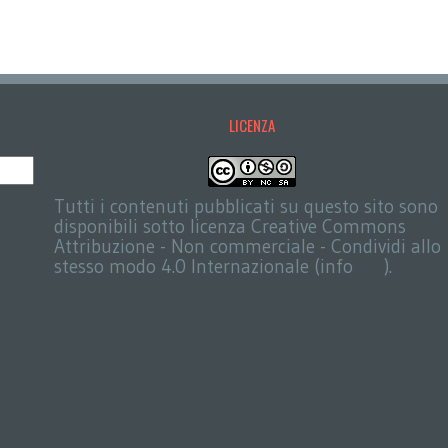
LICENZA
Tutti i contenuti pubblicati su questo sito sono
disponibili sotto licenza Creative Commons
Attribuzione - Non commerciale - Condividi allo
stesso modo 4.0 Internazionale (info
qui
).