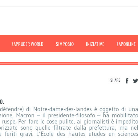
ZAPRUDER WORLD
SIMPOSIO
INIZIATIVE
ZAPONLINE
SHARE:
o.
 défendre) di Notre-dame-des-landes è oggetto di un
sione, Macron – il presidente-filosofo – ha mobilitat
spe. Per fare le cose pulite, ai giornalisti è impedit
rizzate sono quelle filtrate dalla prefettura, ma ne
feriti gravi. L’Ecole des hautes etudes en science