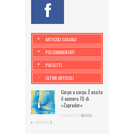
+
ARTICOLI CASUALI
+
PIÙ COMMENTATI
+
PIÙ LETTI
-
ULTIMI ARTICOLI
Corpo a corpo. È uscito
il numero 70 di
«Zapruder»
PUBBLICATO IN:
BACHECA
COMMENTI:
0