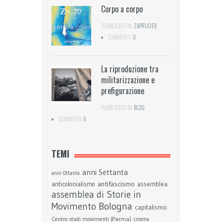
Corpo a corpo
PUBBLICATO IN:
ZAPRUDER
COMMENTI:
0
La riproduzione tra
militarizzazione e
prefigurazione
PUBBLICATO IN:
BLOG
COMMENTI:
0
TEMI
anni Settanta
anni Ottanta
antifascismo
assemblea
anticolonialismo
assemblea di Storie in
Bologna
Movimento
capitalismo
Centro studi movimenti (Parma)
cinema