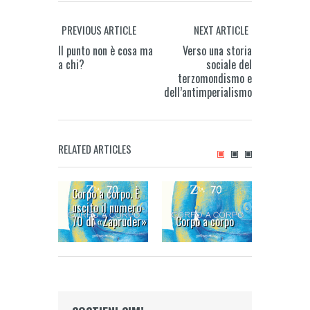
PREVIOUS ARTICLE
NEXT ARTICLE
Il punto non è cosa ma
Verso una storia
a chi?
sociale del
terzomondismo e
dell’antimperialismo
RELATED ARTICLES
Una pi
Corpo a corpo. È
per la 
uscito il numero
femmin
70 di «Zapruder»
Corpo a corpo
portata