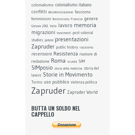
colonialismo
colonialismo italiano
conflitti
fascismo
decolonizzazione
genere
femminismi
Francia
femminismo
memoria
lavoro
Genova 2001
Italia
migrazioni
post-colonial
movimenti
presentazioni
studies
potere
Zapruder
public history
razzismo
Resistenza
recensioni
riunioni di
Roma
redazione
SIM
scuola
SIMposio
storia del
storia della medicina
Storie in Movimento
lavoro
uso pubblico
Torino
violenza politica
Zapruder
Zapruder World
BUTTA UN SOLDO NEL
CAPPELLO